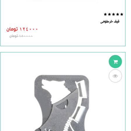
0.0
قیف خرطومی
out
of
124000
تومان
5
150000
تومان