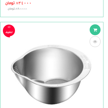
of
834000
تومان
5
890000
تومان
4%
تخفیف