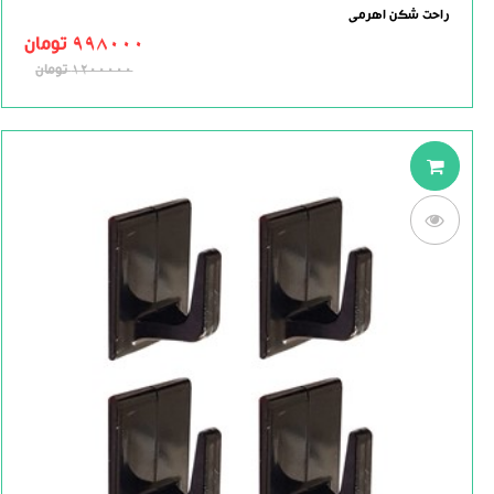
0.0
راحت شکن اهرمی
out
of
998000
تومان
5
1200000
تومان