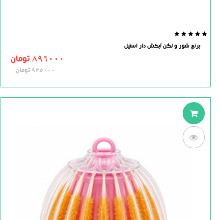
0.0
برنج شور و لگن آبکش دار استیل
out
of
896000
تومان
5
935000
تومان