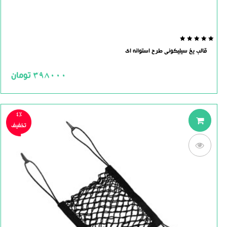
0.0
قالب یخ سیلیکونی طرح استوانه ای
out
of
5
398000
تومان
4%
تخفیف