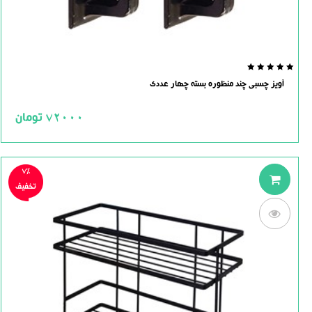
0.0
آویز چسبی چند منظوره بسته چهار عددی
out
of
5
72000
تومان
7%
تخفیف