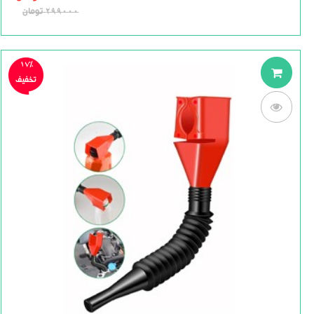
5
299000
تومان
17%
تخفیف