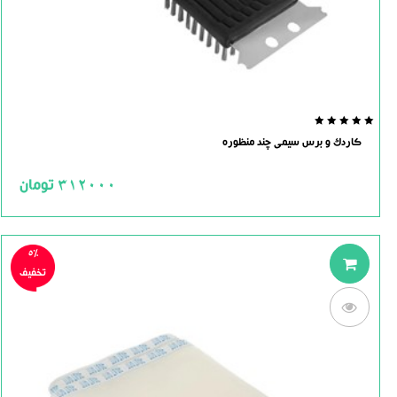
0.0
کاردک و برس سیمی چند منظوره
out
of
5
312000
تومان
5%
تخفیف