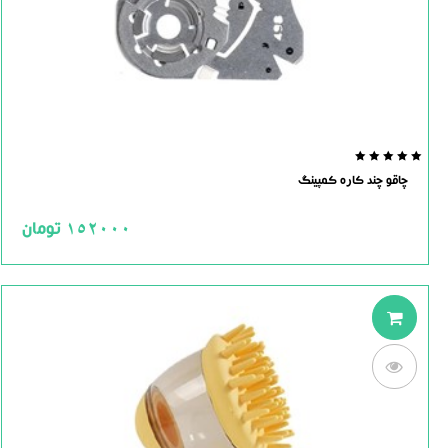
0.0
چاقو چند کاره کمپینگ
out
of
5
152000
تومان