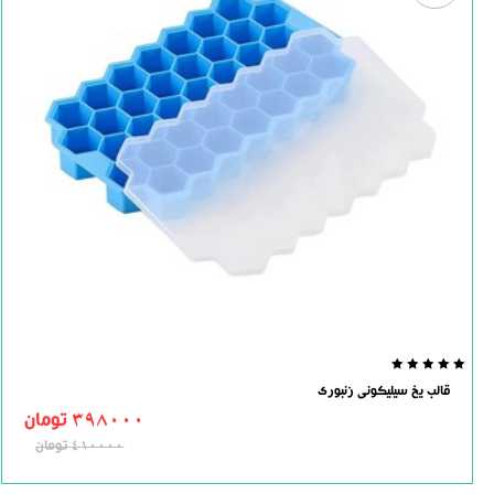
0.0
قالب یخ سیلیکونی زنبوری
out
of
398000
تومان
5
410000
تومان