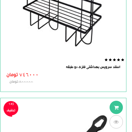
0.0
استند سرویس بهداشتی فلزی دو طبقه
out
of
746000
تومان
5
800000
تومان
15%
تخفیف