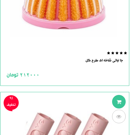
0.0
جا نباتی شاخه ای طرح گل
out
of
5
212000
تومان
9%
تخفیف