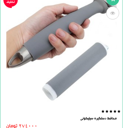
تخفیف
0.0
محافظ دستگیره سیلیکونی
out
of
274000
تومان