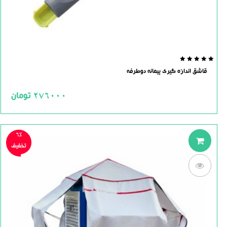
0.0
قاشق اندازه گیری پیمانه دوطرفه
out
of
5
276000
تومان
6%
تخفیف