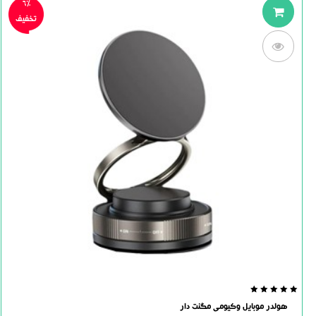
6%
تخفیف
0.0
هولدر موبایل وکیومی مگنت دار
out