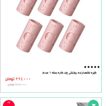
0.0
گیره نگهدارنده روتختی چند کاره بسته 6 عددی
out
of
224000
تومان
5
245000
تومان
8%