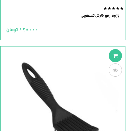
0.0
بازوی رفع خارش تلسکوپی
out
of
5
128000
تومان