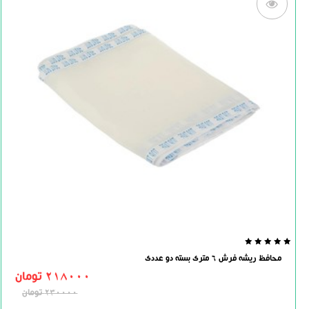
0.0
محافظ ریشه فرش 6 متری بسته دو عددی
out
of
218000
تومان
5
230000
تومان