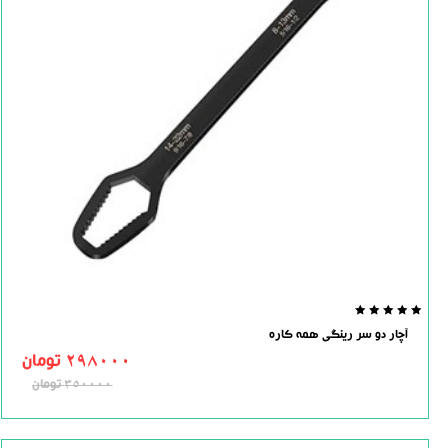
0.0
آچار دو سر رینگی همه کاره
out
of
298000
تومان
5
350000
تومان