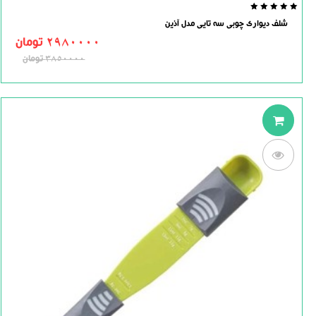
0.0
شلف دیواری چوبی سه تایی مدل آذین
out
of
2980000
تومان
5
3850000
تومان