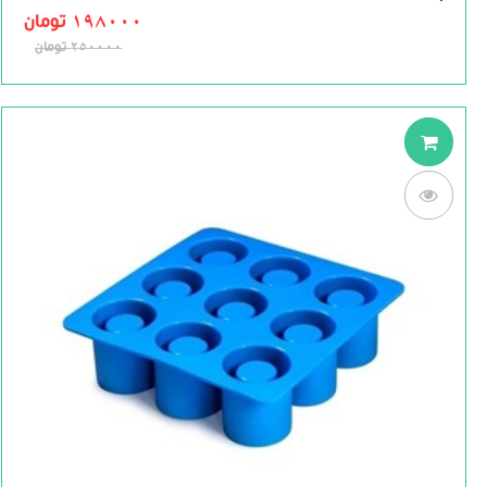
out
of
198000
تومان
5
250000
تومان