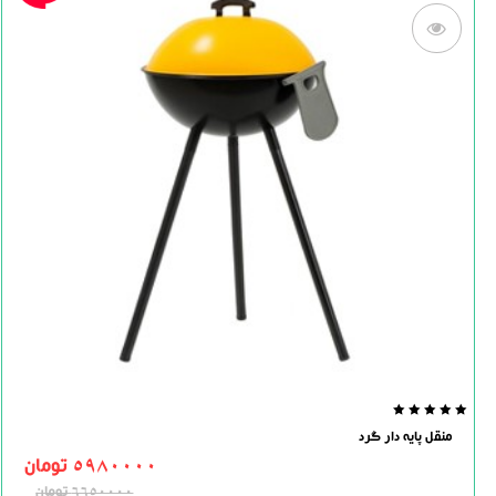
0.0
منقل پایه دار گرد
out
of
5980000
تومان
5
6650000
تومان