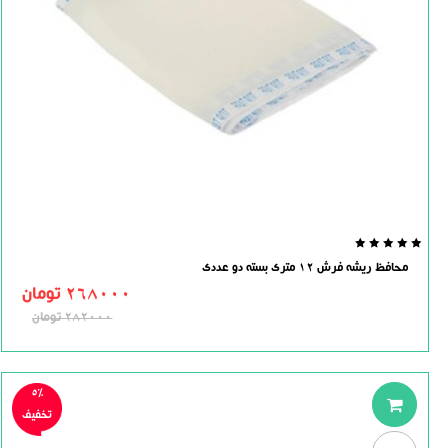
0.0
محافظ ریشه فرش 12 متری بسته دو عددی
out
of
268000
تومان
5
282000
تومان
5%
تخفیف