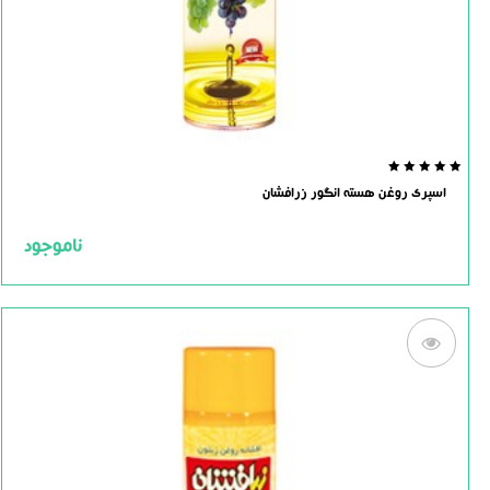
0.0
اسپری روغن هسته انگور زرافشان
out
of
5
ناموجود