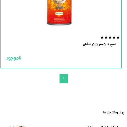
0.0
اسپری زعفران زرافشان
out
of
5
ناموجود
1
پرفروشترین ها