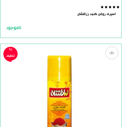
0.0
اسپری روغن کنجد زرافشان
out
of
5
ناموجود
9%
تخفیف