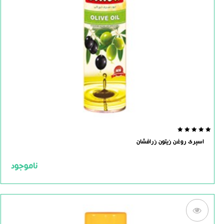
0.0
اسپری روغن زیتون زرافشان
out
of
5
ناموجود