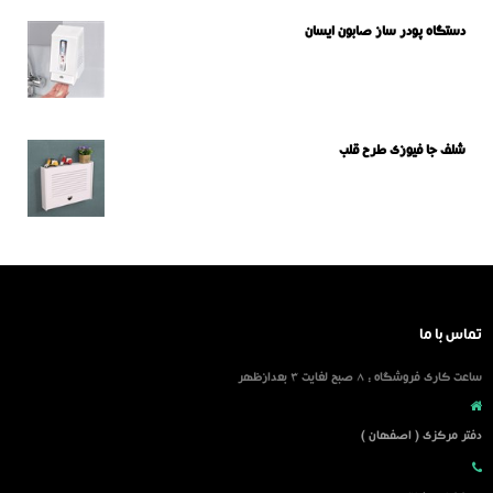
دستگاه پودر ساز صابون ایسان
شلف جا فیوزی طرح قلب
تماس با ما
ساعت کاری فروشگاه : 8 صبح لغایت 3 بعدازظهر
دفتر مرکزی ( اصفهان )