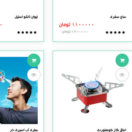
ساج سفری
لیوان تاشو استیل
1100000
تومان
0
1200000
تومان
0.0
0.0
out
out
of
of
5
5
اجاق گاز کوهنوردی
بطری آب اسپری دار