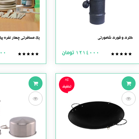
کتری و قوری شامورتی
پک مسافرتی چهار نفره پیک
1214000
تومان
00
0.0
0.0
out
out
of
of
5
5
8%
تخفیف