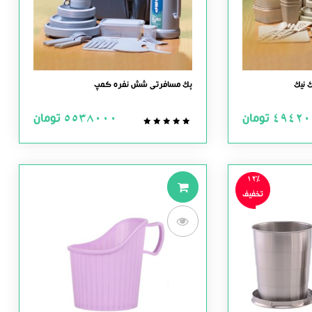
 نیک
پک مسافرتی شش نفره کمپ
49420
تومان
5538000
تومان
0.0
out
of
5
12%
تخفیف