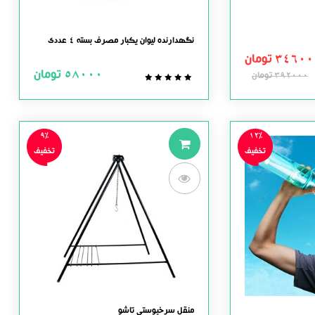
نگهدارنده لیوان یکبار مصرف بسته 4 عددی
34600
تومان
58000
تومان
392000
تومان
0.0
out
of
5
9%
12%
تخفیف
تخفیف
منقل سرخپوستی تاشو