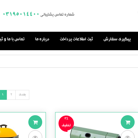
03195014400
شماره تماس پشتیبانی
پیگیری سفارش
ثبت اطلاعات پرداخت
درباره ما
تماس با ما و ث
بعدی
2
1
3%
تخفیف