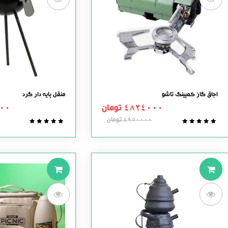
اجاق گاز کمپینگ تاشو
منقل پایه دار گرد
4824000
تومان
00
4950000
تومان
0.0
0.0
out
out
of
of
5
5