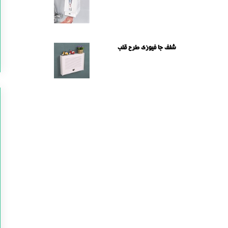
شلف جا فیوزی طرح قلب