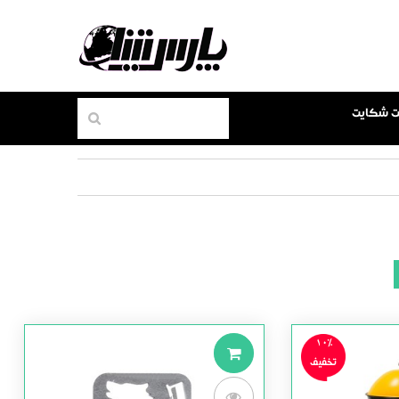
بت شکایت
10%
تخفیف