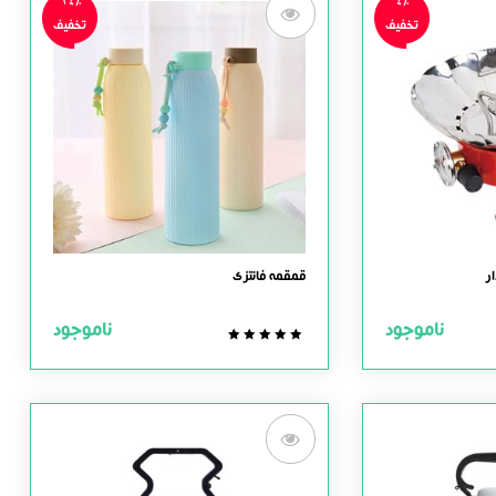
14%
4%
تخفیف
تخفیف
ر
قمقمه فانتزی
ناموجود
ناموجود
0.0
out
of
5