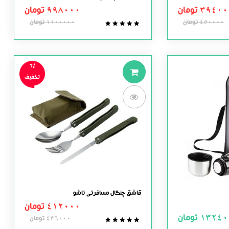
39400
تومان
998000
تومان
450000
تومان
1100000
تومان
0.0
out
of
5
6%
تخفیف
قاشق چنگال مسافرتی تاشو
412000
تومان
13240
تومان
436000
تومان
0.0