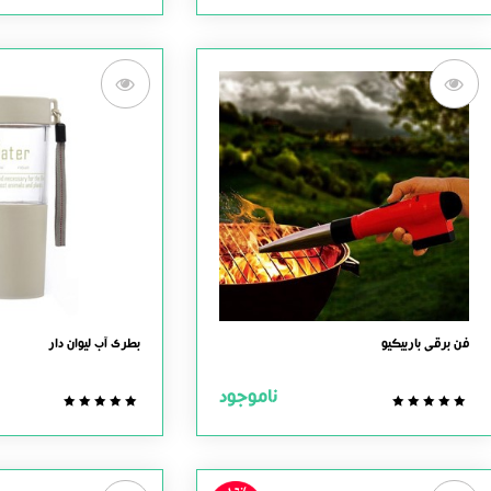
out
out
of
of
5
5
فن برقی باربیکیو
بطری آب لیوان دار
ناموجود
0.0
0.0
out
out
of
of
5
5