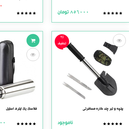
0
856000
تومان
0.0
0.0
out
out
of
of
5
5
2%
تخفیف
بیلچه و تبر چند کاره مسافرتی
فلاسک یک لیتری استیل
ناموجود
00
0.0
0.0