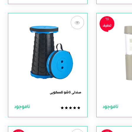
out
of
5
6%
تخفیف
صندلی تاشو تلسکوپی
ناموجود
ناموجود
0.0
out
of
5