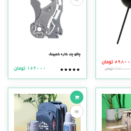
چاقو چند کاره کمپینگ
59800
تومان
152000
تومان
6650000
تومان
0.0
out
of
5