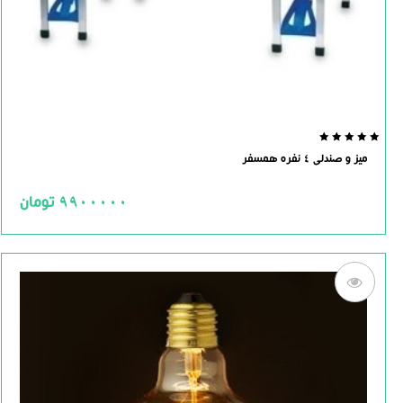
0.0
میز و صندلی 4 نفره همسفر
out
of
5
9900000
تومان