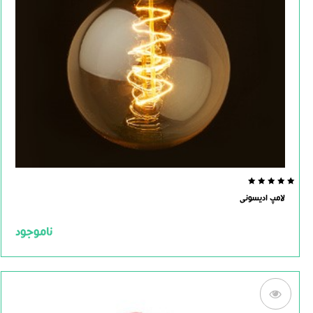
0.0
لامپ ادیسونی
out
of
5
ناموجود