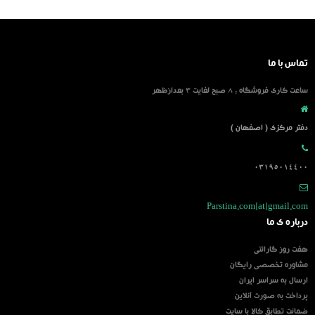
تماس با ما
ساعت کاری فروشگاه : 8 صبح لغایت 3 بعدازظهر
دفتر مرکزی ( اصفهان )
03195014400
Parstina.com[at]gmail.com
درباره ی ما
هفت روز گارانتی
مشاوره تخصصی رایگان
ارسال به سراسر ایران
پرداخت به صورت آنلاین
ضمانت تطابق کالا با سایت