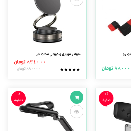
خودرو
هولدر موبایل وکیومی مگنت دار
834000
تومان
98000
تومان
890000
تومان
0.0
out
of
5
6%
5%
تخفیف
تخفیف