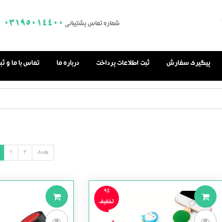
03195014400
شماره تماس پشتیبانی
پیگیری سفارش
ثبت اطلاعات پرداخت
درباره ما
تماس با ما و ث
بعدی
3
2
9%
تخفیف