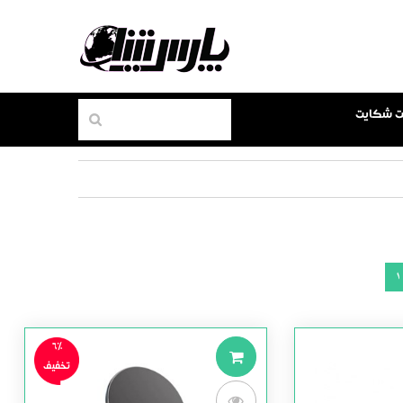
بت شکایت
1
6%
تخفیف