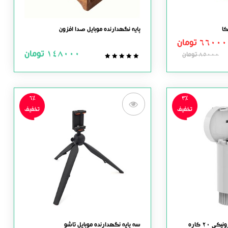
کا
پایه نگهدارنده موبایل صدا افزون
66000
تومان
148000
تومان
85000
تومان
0.0
out
of
5
6%
3%
تخفیف
تخفیف
 20 کاره
سه پایه نگهدارنده موبایل تاشو