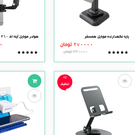
پایه نگهدارنده موبایل همسفر
هولدر موبایل آینه ای 360 درجه
270000
تومان
0
330000
تومان
0.0
0.0
out
out
of
of
5
5
8%
تخفیف