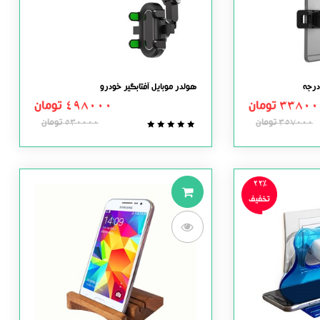
هولدر موبایل آفتابگیر خودرو
33800
تومان
498000
تومان
357000
تومان
530000
تومان
0.0
out
of
5
22%
تخفیف