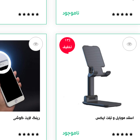
ناموجود
0.0
0.0
out
out
of
of
5
5
13%
تخفیف
استند موبایل و تبلت ایکس
رینگ لایت گوشی
ناموجود
0.0
0.0