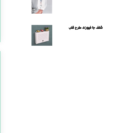
شلف جا فیوزی طرح قلب