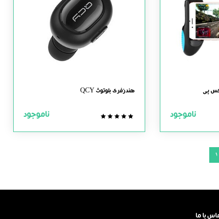
کس پی
هندزفری بلوتوث QCY
ناموجود
ناموجود
0.0
out
of
5
1
اس با ما