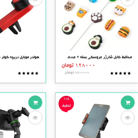
محافظ کابل شارژر عروسکی بسته 2 عددی
هولدر موبایل دریچه کولر 
128000
تومان
140000
تومان
0.0
0.0
out
out
of
of
5
5
18%
تخفیف