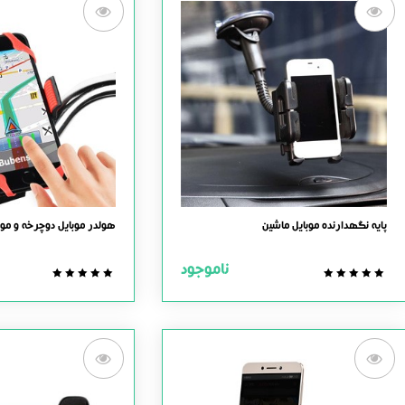
پایه نگهدارنده موبایل ماشین
هولدر موبایل دوچرخه و مو
ناموجود
0.0
0.0
out
out
of
of
5
5