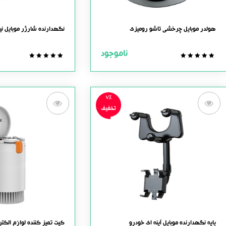
هولدر موبایل چرخشی تاشو رومیزی
نگهدارنده شارژر موبایل نی
ناموجود
0.0
0.0
out
out
of
of
5
5
7%
تخفیف
پایه نگهدارنده موبایل آینه ای خودرو
کیت تمیز کننده لوازم الکترونیکی