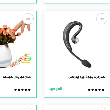
out
out
of
of
5
5
هندزفری بلوتوث جبرا ویو پلاس
گلدان موزیکال هوشمند
ناموجود
0.0
0.0
out
out
of
of
5
5