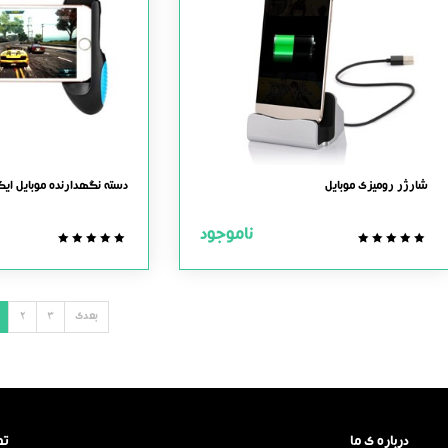
شارژر رومیزی موبایل
دسته نگهدارنده موبایل ای
ناموجود
0.0
0.0
out
out
of
of
5
5
بعدی
3
2
درباره ی ما
تم