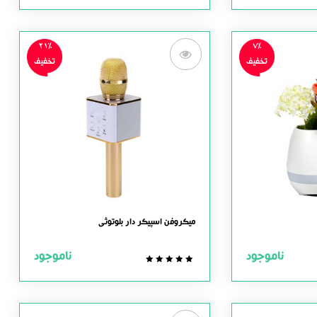
out
of
5
21%
7%
تخفیف
تخفیف
میکروفن اسپیکر دار بلوتوثی
ناموجود
ناموجود
0.0
out
of
5