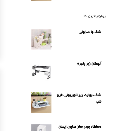
پربازدیدترین ها
شلف جا صابونی
آبچکان زیر پنجره
شلف دیواری زیر تلویزیونی طرح
قلب
دستگاه پودر ساز صابون ایسان