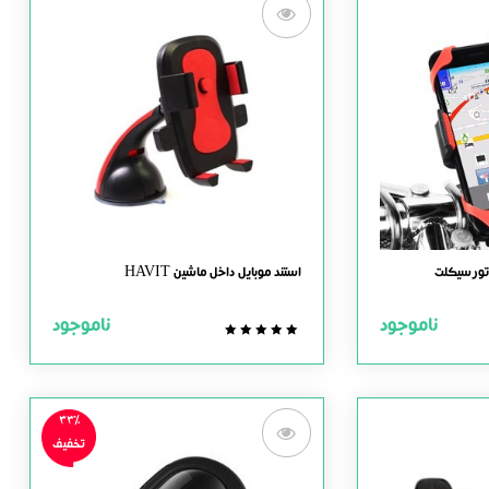
تورسیکلت
استند موبایل داخل ماشین HAVIT
ناموجود
ناموجود
0.0
out
of
5
33%
تخفیف