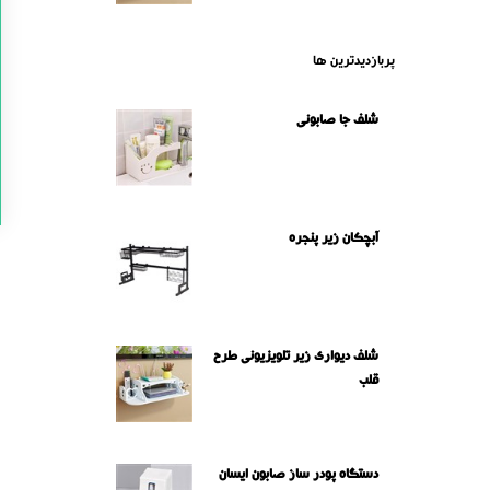
پربازدیدترین ها
شلف جا صابونی
آبچکان زیر پنجره
شلف دیواری زیر تلویزیونی طرح
قلب
دستگاه پودر ساز صابون ایسان