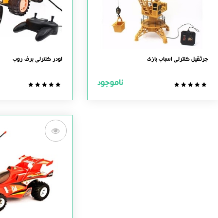
جرثقیل کنترلی اسباب بازی
لودر کنترلی برف روب
ناموجود
0.0
0.0
out
out
of
of
5
5