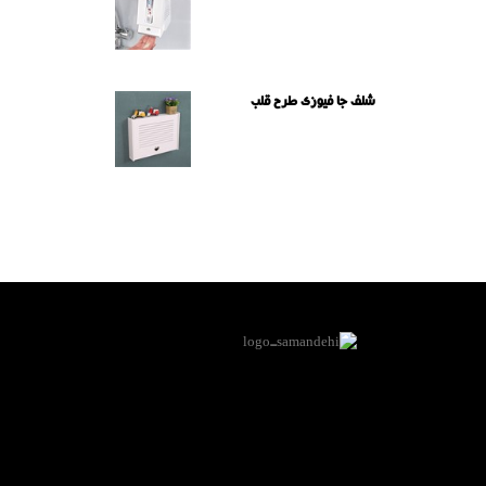
شلف جا فیوزی طرح قلب