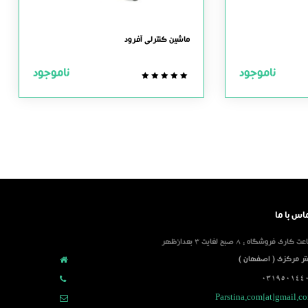
ماشین کنترلی آفرود
ناموجود
ناموجود
0.0
out
of
5
اس با ما
 کاری فروشگاه : 8 صبح لغایت 3 بعدازظهر
تر مرکزی ( اصفهان )
031950144
Parstina.com[at]gmail.c