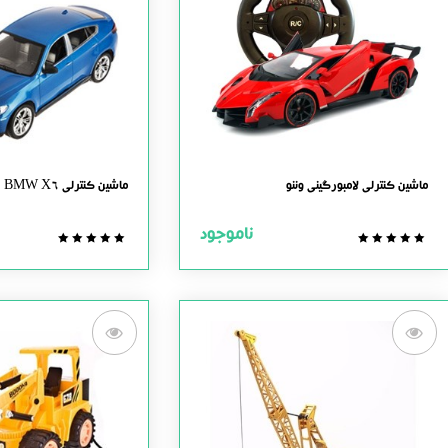
ماشین کنترلی لامبورگینی وننو
ماشین کنترلی BMW X6
ناموجود
0.0
0.0
out
out
of
of
5
5