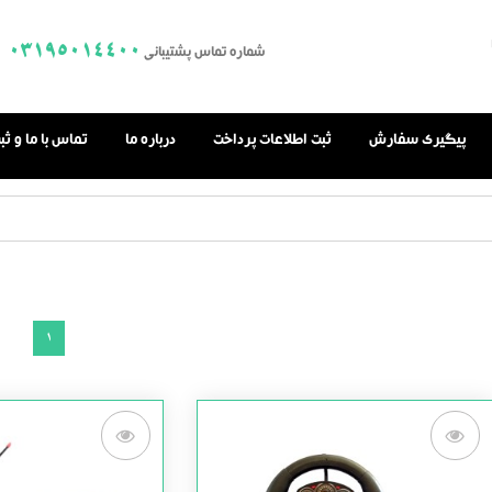
03195014400
شماره تماس پشتیبانی
پیگیری سفارش
ثبت اطلاعات پرداخت
درباره ما
تماس با ما و ث
1