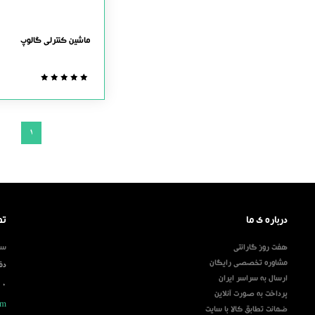
ماشین کنترلی گالوپ
0.0
out
of
5
1
درباره ی ما
تم
هفت روز گارانتی
ساعت
مشاوره تخصصی رایگان
دف
ارسال به سراسر ایران
00
پرداخت به صورت آنلاین
om
ضمانت تطابق کالا با سایت