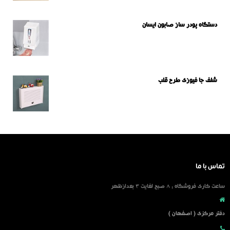
دستگاه پودر ساز صابون ایسان
شلف جا فیوزی طرح قلب
تماس با ما
ساعت کاری فروشگاه : 8 صبح لغایت 3 بعدازظهر
دفتر مرکزی ( اصفهان )