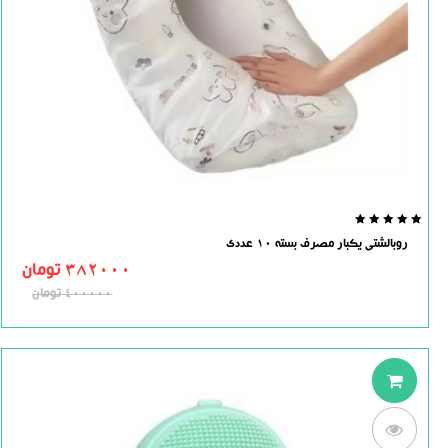
0.0
روبالشتی یکبار مصرف بسته 10 عددی
out
of
382000
تومان
5
400000
تومان