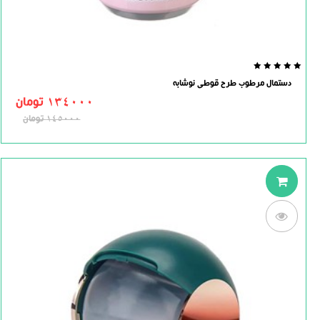
0.0
دستمال مرطوب طرح قوطی نوشابه
out
of
134000
تومان
5
145000
تومان