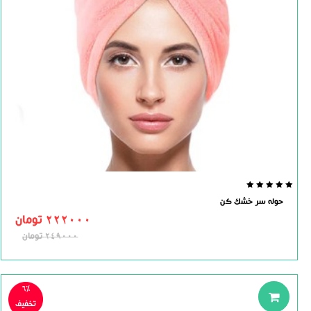
0.0
حوله سر خشک کن
out
of
222000
تومان
5
249000
تومان
6%
تخفیف