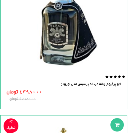
0.0
ادو پرفیوم زنانه مردانه پرسیس مدل اورودز
out
of
4398000
تومان
5
4768000
تومان
8%
تخفیف