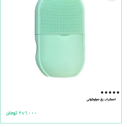
0.0
اسکراب یخ سیلیکونی
out
of
5
276000
تومان