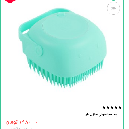
0.0
لیف سیلیکونی مخزن دار
out
of
198000
تومان
5