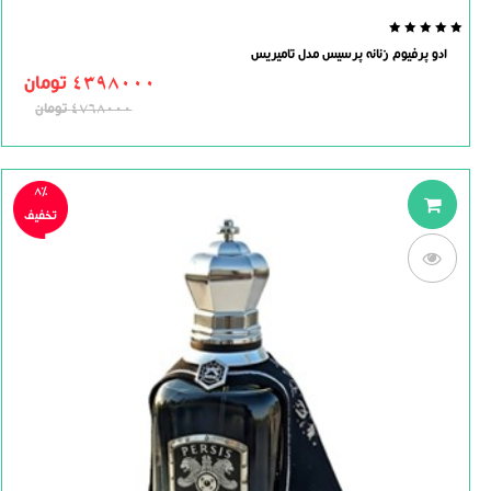
0.0
ادو پرفیوم زنانه پرسیس مدل تامیریس
out
of
4398000
تومان
5
4768000
تومان
8%
تخفیف