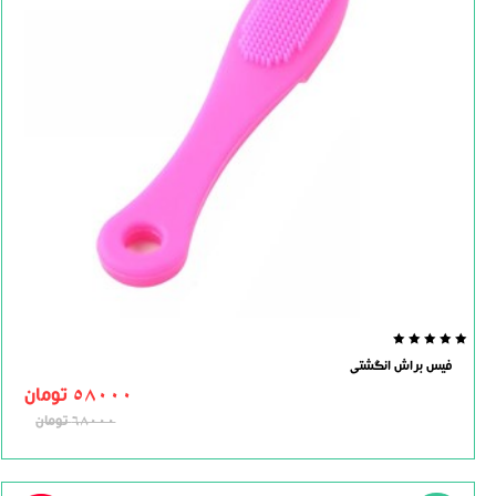
0.0
فیس براش انگشتی
out
of
58000
تومان
5
68000
تومان