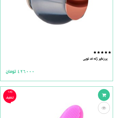
0.0
پرزگیر ژله ای توپی
out
of
5
426000
تومان
15%
تخفیف