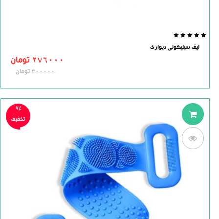
0.0
لیف سیلیکونی دیواری
out
of
276000
تومان
5
300000
تومان
9%
تخفیف