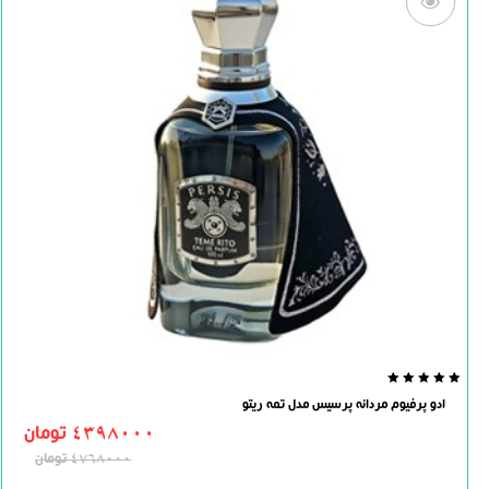
0.0
ادو پرفیوم مردانه پرسیس مدل تمه ریتو
out
of
4398000
تومان
5
4768000
تومان