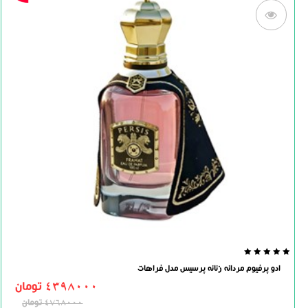
0.0
ادو پرفیوم مردانه زنانه پرسیس مدل فراهات
out
of
4398000
تومان
5
4768000
تومان