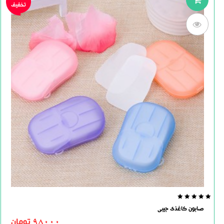
تخفیف
0.0
صابون کاغذی جیبی
out
of
98000
تومان