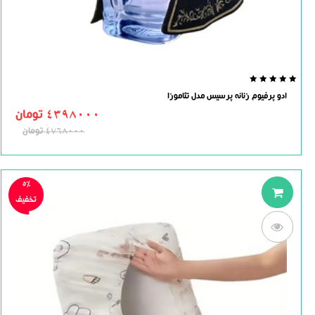
0.0
ادو پرفیوم زنانه پرسیس مدل تئاموزا
out
of
4398000
تومان
5
4768000
تومان
5%
تخفیف