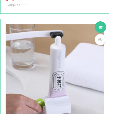
5
110000
تومان