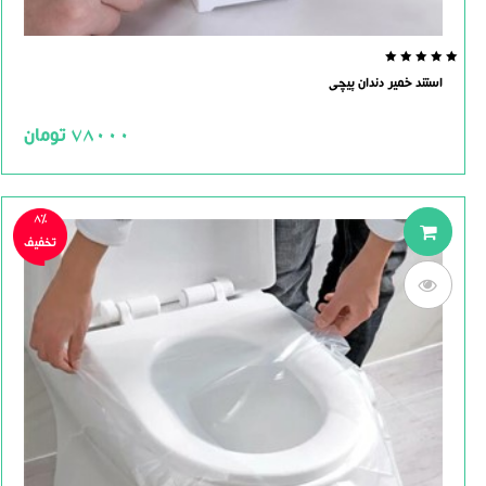
0.0
استند خمیر دندان پیچی
out
of
5
78000
تومان
8%
تخفیف