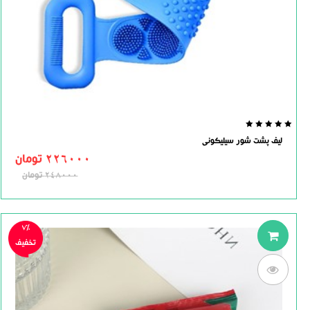
0.0
لیف پشت شور سیلیکونی
out
of
226000
تومان
5
248000
تومان
7%
تخفیف