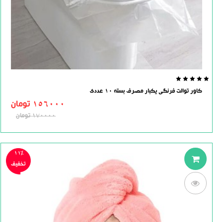
0.0
کاور توالت فرنگی یکبار مصرف بسته 10 عددی
out
of
156000
تومان
5
170000
تومان
11%
تخفیف