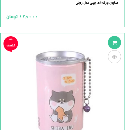
0.0
صابون ورقه ای جیبی مدل رولی
out
of
5
128000
تومان
8%
تخفیف