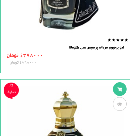
0.0
ادو پرفیوم مردانه پرسیس مدل گئوماتا
out
of
4398000
تومان
5
4768000
تومان
8%
تخفیف