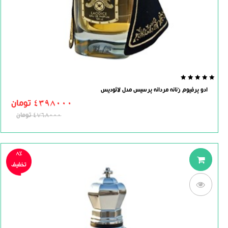
0.0
ادو پرفیوم زنانه مردانه پرسیس مدل لائودیس
out
of
4398000
تومان
5
4768000
تومان
8%
تخفیف