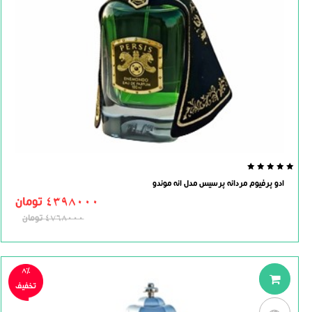
0.0
ادو پرفیوم مردانه پرسیس مدل انه موندو
out
of
4398000
تومان
5
4768000
تومان
8%
تخفیف