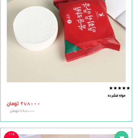
0.0
حوله فشرده
out
of
278000
تومان
5
298000
تومان
11%