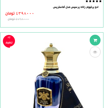
0.0
ادو پرفیوم زنانه پرسیس مدل آماستریس
out
of
4398000
تومان
5
4768000
تومان
8%
تخفیف