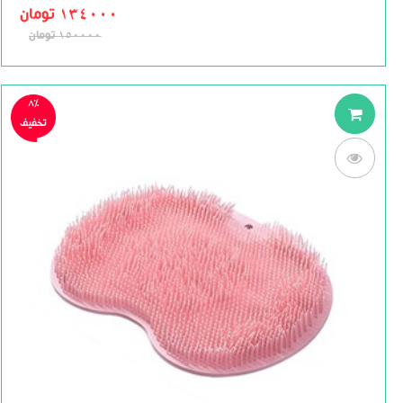
of
134000
تومان
5
150000
تومان
8%
تخفیف