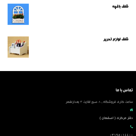
شلف باغچه
شلف لوازم تحریر
تماس با ما
ساعت کاری فروشگاه : 8 صبح لغایت 3 بعدازظهر
دفتر مرکزی ( اصفهان )
03195014400