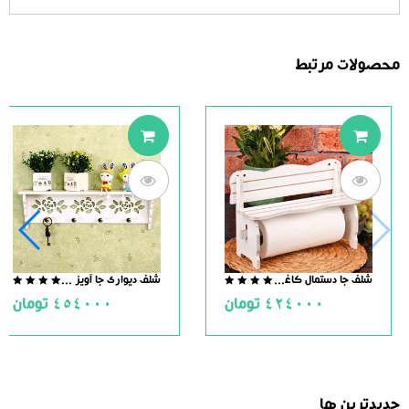
محصولات مرتبط
شلف جا دستمال کاغذی نیمکت
شلف دیواری جا آویز حوله
.0
0.0
424000
تومان
454000
تومان
ut
out
of
of
5
5
جدیدترین ها