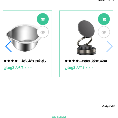
هولدر موبایل وکیومی مگنت دار
برنج شور و لگن آبکش دار استیل
.0
0.0
834000
تومان
896000
تومان
ut
out
of
of
5
5
شاخه بندی
موبایل و تبلت