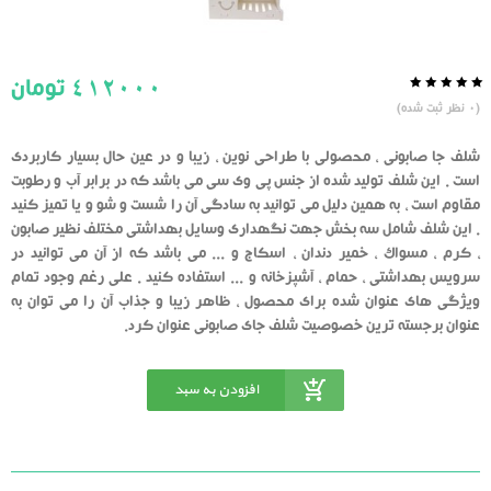
412000
تومان
0.0
5
0
(
0
نظر ثبت شده)
از
بر
اساس
رای
شلف جا صابونی ، محصولی با طراحی نوین ، زیبا و در عین حال بسیار کاربردی
دهنده
است . این شلف تولید شده از جنس پی وی سی می باشد که در برابر آب و رطوبت
مقاوم است ، به همین دلیل می توانید به سادگی آن را شست و شو و یا تمیز کنید
. این شلف شامل سه بخش جهت نگهداری وسایل بهداشتی مختلف نظیر صابون
، کرم ، مسواک ، خمیر دندان ، اسکاج و ... می باشد که از آن می توانید در
سرویس بهداشتی ، حمام ، آشپزخانه و ... استفاده کنید . علی رغم وجود تمام
ویژگی های عنوان شده برای محصول ، ظاهر زیبا و جذاب آن را می توان به
عنوان برجسته ترین خصوصیت شلف جای صابونی عنوان کرد.
افزودن به سبد
خرید