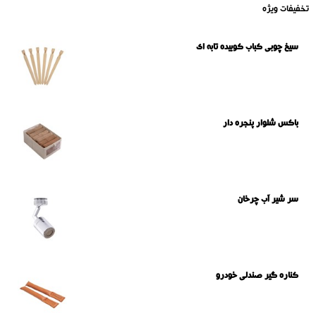
تخفیفات ویژه
سیخ چوبی کباب کوبیده تابه ای
باکس شلوار پنجره دار
سر شیر آب چرخان
کناره گیر صندلی خودرو