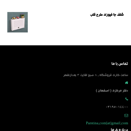
شلف جا فیوزی طرح قلب
تماس با ما
ساعت کاری فروشگاه : 8 صبح لغایت 3 بعدازظهر
دفتر مرکزی ( اصفهان )
03195014400
Parstina.com[at]gmail.com
درباره ی ما