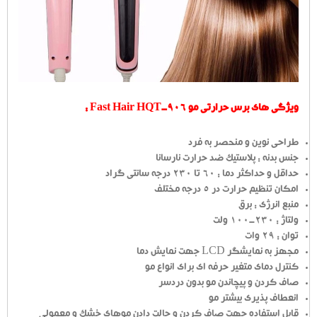
ویژگی های برس حرارتی مو Fast Hair HQT-906 :
طراحی نوین و منحصر به فرد
جنس بدنه : پلاستیک ضد حرارت نارسانا
حداقل و حداکثر دما : 60 تا 230 درجه سانتی گراد
امکان تنظیم حرارت در 5 درجه مختلف
منبع انرژی : برق
ولتاژ : 230-100 ولت
توان : 29 وات
مجهز به نمایشگر LCD جهت نمایش دما
کنترل دمای متغیر حرفه ای برای انواع مو
صاف کردن و پیچاندن مو بدون دردسر
انعطاف پذیری بیشتر مو
قابل استفاده جهت صاف کردن و حالت دادن موهای خشک و معمولی