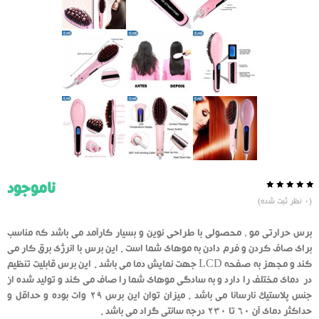
ناموجود
0.0
5
0
(
0
نظر ثبت شده)
از
بر
اساس
رای
برس حرارتی مو ، محصولی با طراحی نوین و بسیار کارآمد می باشد که مناسب
دهنده
برای صاف کردن و فرم دادن به موهای شما است . این برس با انرژی برق کار می
کند و مجهز به صفحه LCD جهت نمایش دما می باشد . این برس قابلیت تنظیم
در دمای مختلف را دارد و به سادگی موهای شما را صاف می کند و تولید شده از
جنس پلاستیک نارسانا می باشد . میزان توان این برس 29 وات بوده و حداقل و
حداکثر دمای آن 60 تا 230 درجه سانتی گراد می باشد .