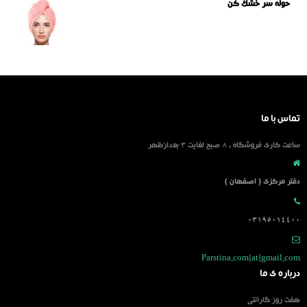
حوله سر خشک کن
تماس با ما
ساعت کاری فروشگاه : 8 صبح لغایت 3 بعدازظهر
دفتر مرکزی ( اصفهان )
03195014400
Parstina.com[at]gmail.com
درباره ی ما
هفت روز گارانتی