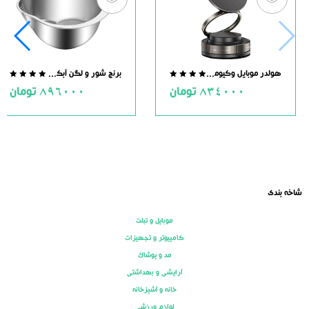
هولدر موبایل وکیومی مگنت دار
برنج شور و لگن آبکش دار استیل
.0
0.0
834000
تومان
896000
تومان
ut
out
of
of
5
5
شاخه بندی
موبایل و تبلت
کامپیوتر و تجهیزات
مد و پوشاک
آرایشی و بهداشتی
خانه و آشپزخانه
لوازم ورزشی