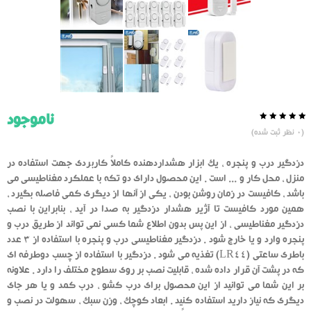
ناموجود
0.0
5
0
(
0
نظر ثبت شده)
از
بر
اساس
رای
دزدگیر درب و پنجره ، یک ابزار هشداردهنده کاملاً کاربردی جهت استفاده در
دهنده
منزل ، محل کار و ... است . این محصول دارای دو تکه با عملکرد مغناطیسی می
باشد ، کافیست در زمان روشن بودن ، یکی از آنها از دیگری کمی فاصله بگیرد ،
همین مورد کافیست تا آژیر هشدار دزدگیر به صدا در آید ، بنابراین با نصب
دزدگیر مغناطیسی ، از این پس بدون اطلاع شما کسی نمی تواند از طریق درب و
پنجره وارد و یا خارج شود . دزدگیر مغناطیسی درب و پنجره با استفاده از 3 عدد
باطری ساعتی (LR44) تغذیه می شود . دزدگیر با استفاده از چسب دوطرفه ای
که در پشت آن قرار داده شده ، قابلیت نصب بر روی سطوح مختلف را دارد . علاونه
بر این شما می توانید از این محصول برای درب کشو ، درب کمد و یا هر جای
دیگری که نیاز دارید استفاده کنید . ابعاد کوچک ، وزن سبک ، سهولت در نصب و