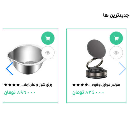
جدیدترین ها
هولدر موبایل وکیومی مگنت دار
برنج شور و لگن آبکش دار استیل
.0
0.0
834000
تومان
896000
تومان
ut
out
of
of
5
5