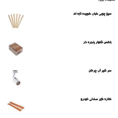
تخفیفات ویژه
سیخ چوبی کباب کوبیده تابه ای
باکس شلوار پنجره دار
سر شیر آب چرخان
کناره گیر صندلی خودرو