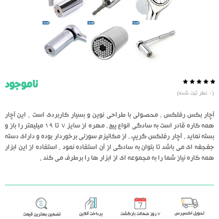
ناموجود
0.0
5
0
(
0
نظر ثبت شده)
از
بر
اساس
رای
آچار بکس رفلکس ، محصولی با طراحی نوین و بسیار کاربردی است . این آچار
دهنده
همه کاره قادر است به سادگی انواع پیچ ، مهره از سایز 7 تا 19 میلیمتر را باز و
بسته نماید . آچار رفلکس گریپ ، از مکانیزم سوزنی برخوردار بوده و دارای دسته
جغجغه ای می باشد تا بتوان به سادگی از آن استفاده نمود . استفاده از این ابزار
همه کاره نیاز شما را به مجموعه ای از ابزار ها را برطرف می کند .
تحویل اکسپرس
٧ روز ضمانت بازگشت
پرداخت آنلاین
تضمین بهترین قیمت