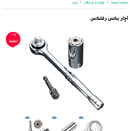
صفحه نخست
لوازم و ابزارآلات
ابزار
آچار بکس رفلکس
19%
تخفیف