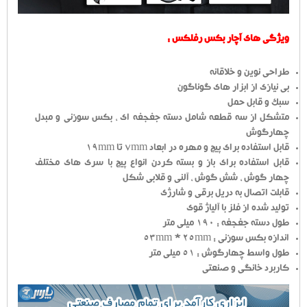
ویژگی های آچار بکس رفلکس :
طراحی نوین و خلاقانه
بی نیازی از ابزار های گوناگون
سبک و قابل حمل
متشکل از سه قطعه شامل دسته جغجغه ای ، بکس سوزنی و مبدل
چهارگوش
قابل استفاده برای پیچ و مهره در ابعاد 7mm تا 19mm
قابل استفاده برای باز و بسته کردن انواع پیچ با سری های مختلف
چهار گوش ، شش گوش ، آلنی و قلابی شکل
قابلت اتصال به دریل برقی و شارژی
تولید شده از فلز با آلیاژ قوی
طول دسته جغجغه : 190 میلی متر
اندازه بکس سوزنی : 53mm * 25mm
طول واسط چهارگوش : 51 میلی متر
کاربرد خانگی و صنعتی