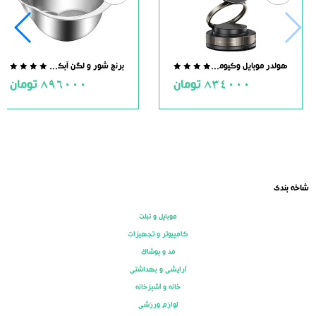
هولدر موبایل وکیومی مگنت دار
برنج شور و لگن آبکش دار استیل
.0
0.0
834000
تومان
896000
تومان
ut
out
of
of
5
5
شاخه بندی
موبایل و تبلت
کامپیوتر و تجهیزات
مد و پوشاک
آرایشی و بهداشتی
خانه و آشپزخانه
لوازم ورزشی