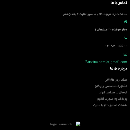
تماس با ما
ساعت کاری فروشگاه : 8 صبح لغایت 3 بعدازظهر
دفتر مرکزی ( اصفهان )
03195014400
Parstina.com[at]gmail.com
درباره ی ما
هفت روز گارانتی
مشاوره تخصصی رایگان
ارسال به سراسر ایران
پرداخت به صورت آنلاین
ضمانت تطابق کالا با سایت