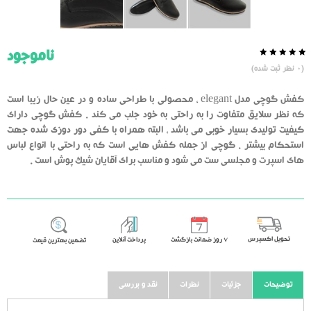
ناموجود
0.0
5
0
(
0
نظر ثبت شده)
از
بر
اساس
رای
کفش گوچی مدل elegant ، محصولی با طراحی ساده و در عین حال زیبا است
دهنده
که نظر سلایق متفاوت را به راحتی به خود جلب می کند . کفش گوچی دارای
کیفیت تولیدی بسیار خوبی می باشد ، البته همراه با کفی دور دوزی شده جهت
استحکام بیشتر . گوچی از جمله کفش هایی است که به راحتی با انواع لباس
های اسپرت و مجلسی ست می شود و مناسب برای آقایان شیک پوش است .
تحویل اکسپرس
٧ روز ضمانت بازگشت
پرداخت آنلاین
تضمین بهترین قیمت
توضیحات
جزئیات
نظرات
نقد و بررسی