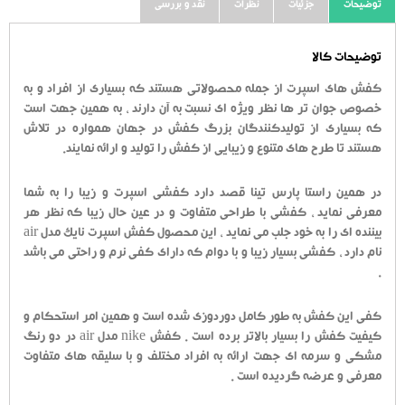
توضیحات
جزئیات
نظرات
نقد و بررسی
توضیحات کالا
کفش های اسپرت از جمله محصولاتی هستند که بسیاری از افراد و به
خصوص جوان تر ها نظر ویژه ای نسبت به آن دارند ، به همین جهت است
که بسیاری از تولیدکنندگان بزرگ کفش در جهان همواره در تلاش
هستند تا طرح های متنوع و زیبایی از کفش را تولید و ارائه نمایند.
در همین راستا پارس تینا قصد دارد کفشی اسپرت و زیبا را به شما
معرفی نماید ، کفشی با طراحی متفاوت و در عین حال زیبا که نظر هر
بیننده ای را به خود جلب می نماید ، این محصول کفش اسپرت نایک مدل air
نام دارد ، کفشی بسیار زیبا و با دوام که دارای کفی نرم و راحتی می باشد
.
کفی این کفش به طور کامل دوردوزی شده است و همین امر استحکام و
کیفیت کفش را بسیار بالاتر برده است . کفش nike مدل air در دو رنگ
مشکی و سرمه ای جهت ارائه به افراد مختلف و با سلیقه های متفاوت
معرفی و عرضه گردیده است .