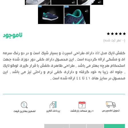
ناموجود
0.0
5
0
(
0
نظر ثبت شده)
از
بر
اساس
رای
کفش نایک مدل air دارای طراحی اسپرت و بسیار شیک است و در دو رنگ سرمه
دهنده
ای و مشکی ارائه گردیده است ، این محصول دارای کفی دور دوزی شده جهت
استحکام هرچه بهتر می باشد . طراحی ظاهری کفش با قرار گیری لوگو نایک
، جلوه ای زیبا به خود گرفته و داراری کفی نرم و راحتی نیز می باشد ، این
محصول در سایز های 41 تا 44 ارائه شده است .
تحویل اکسپرس
٧ روز ضمانت بازگشت
پرداخت آنلاین
تضمین بهترین قیمت