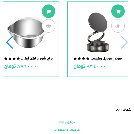
هولدر موبایل وکیومی مگنت دار
برنج شور و لگن آبکش دار استیل
.0
0.0
834000
تومان
896000
تومان
ut
out
of
of
5
5
شاخه بندی
موبایل و تبلت
کامپیوتر و تجهیزات