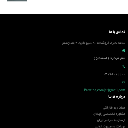
تماس با ما
ساعت کاری فروشگاه : 8 صبح لغایت 3 بعدازظهر
دفتر مرکزی ( اصفهان )
03195014400
Parstina.com[at]gmail.com
درباره ی ما
هفت روز گارانتی
مشاوره تخصصی رایگان
ارسال به سراسر ایران
پرداخت به صورت آنلاین