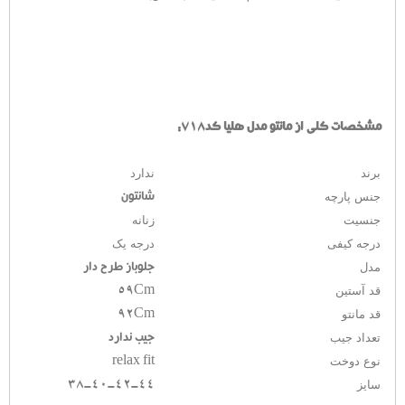
مشخصات کلی از مانتو مدل هلیا کد718:
برند
ندارد
جنس پارچه
شانتون
جنسیت
زنانه
درجه کیفی
درجه یک
مدل
جلوباز طرح دار
قد آستین
59Cm
قد مانتو
92Cm
تعداد جیب
جیب ندارد
نوع دوخت
relax fit
سایز
38-40-42-44