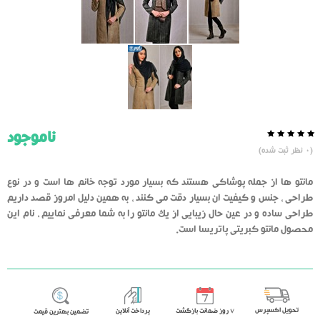
ناموجود
0.0
5
0
(
0
نظر ثبت شده)
از
بر
اساس
رای
مانتو ها از جمله پوشاکی هستند که بسیار مورد توجه خانم ها است و در نوع
دهنده
طراحی ، جنس و کیفیت ان بسیار دقت می کنند ، به همین دلیل امروز قصد داریم
طراحی ساده و در عین حال زیبایی از یک مانتو را به شما معرفی نماییم ، نام این
محصول مانتو کبریتی پاتریسا است.
تحویل اکسپرس
٧ روز ضمانت بازگشت
پرداخت آنلاین
تضمین بهترین قیمت