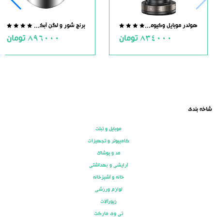
هولدر موبایل وکیومی مگنت دار
برنج شور و لگن آبکش دار استیل
.0
0.0
834000
تومان
896000
تومان
ut
out
of
of
5
5
شاخه بندی
موبایل و تبلت
کامپیوتر و تجهیزات
مد و پوشاک
آرایشی و بهداشتی
خانه و آشپزخانه
لوازم ورزشی
زیورآلات
تی وی مارکت