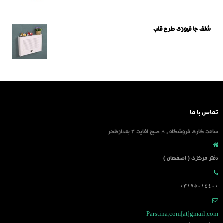
شلف جا فیوزی طرح قلب
تماس با ما
ساعت کاری فروشگاه : 8 صبح لغایت 3 بعدازظهر
دفتر مرکزی ( اصفهان )
03195014400
Parstina.com[at]gmail.com