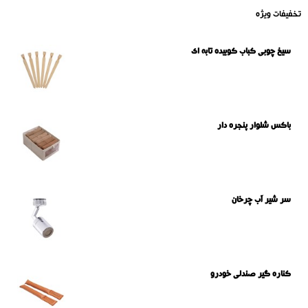
تخفیفات ویژه
سیخ چوبی کباب کوبیده تابه ای
باکس شلوار پنجره دار
سر شیر آب چرخان
کناره گیر صندلی خودرو