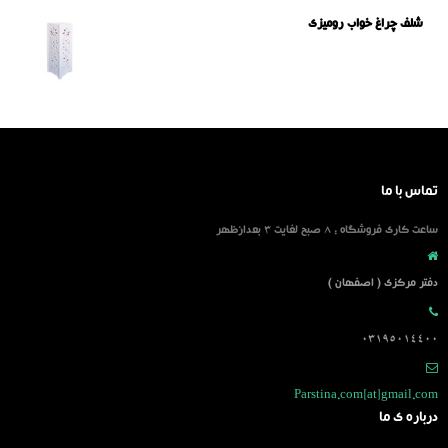
شلف چراغ خواب رومیزی
تماس با ما
ساعت کاری فروشگاه : 8 صبح لغایت 3 بعدازظهر
دفتر مرکزی ( اصفهان )
03195014400
Parstina.com[at]gmail.com
درباره ی ما