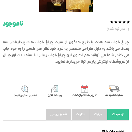
ناموجود
0.0
5
0
(
0
نظر ثبت شده)
از
بر
اساس
رای
چراغ خواب سه بعدی با طرح هدفون از سری چراغ خواب های پرطرفدار سه
دهنده
بعدی می باشد به دلیل طراحی منحصر به فرد خود نظر هر کسی را به خود جلب
می کند ، شما می توانید هم اکنون این چراغ خواب زیبا را با بسته بندی اورجینال
از فروشگاه اینترنتی پارس تینا خریداری نمایید.
تحویل اکسپرس
٧ روز ضمانت بازگشت
پرداخت آنلاین
تضمین بهترین قیمت
توضیحات
جزئیات
نظرات
نقد و بررسی