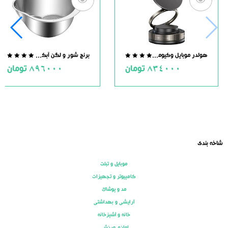
هولدر موبایل وکیومی مگنت دار
برنج شور و لگن آبکش دار استیل
.0
0.0
834000
تومان
896000
تومان
ut
out
of
of
5
5
شاخه بندی
موبایل و تبلت
کامپیوتر و تجهیزات
مد و پوشاک
آرایشی و بهداشتی
خانه و آشپزخانه
لوازم ورزشی