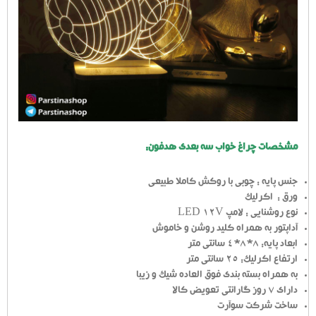
مشخصات چراغ خواب سه بعدی هدفون:
جنس پایه : چوبی با روکش کاملا طبیعی
ورق : اکرلیک
نوع روشنایی : لامپ LED 12V
آداپتور به همراه کلید روشن و خاموش
ابعاد پایه: 8*8*4 سانتی متر
ارتفاع اکرلیک: 25 سانتی متر
به همراه بسته بندی فوق العاده شیک و زیبا
دارای 7 روز گارانتی تعویض کالا
ساخت شرکت سوآرت