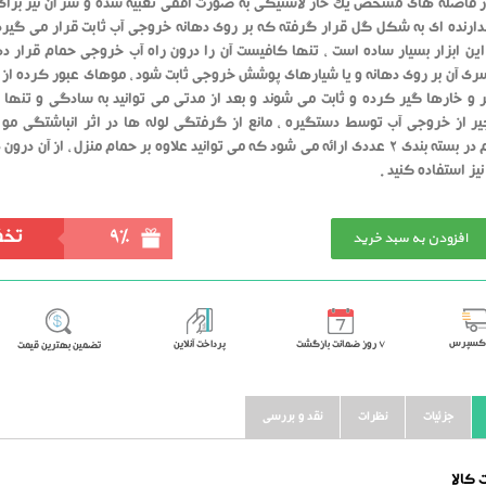
در فاصله های مشخص یک خار لاستیکی به صورت افقی تعبیه شده و سر آن نیز برای
دارنده ای به شکل گل قرار گرفته که بر روی دهانه خروجی آب ثابت قرار می گیرد 
این ابزار بسیار ساده است ، تنها کافیست آن را درون راه آب خروجی حمام قرار دهی
ی آن بر روی دهانه و یا شیارهای پوشش خروجی ثابت شود ، موهای عبور کرده از
ر و خارها گیر کرده و ثابت می شوند و بعد از مدتی می توانید به سادگی و تنها با
ر از خروجی آب توسط دستگیره ، مانع از گرفتگی لوله ها در اثر انباشتگی مو 
موگیر حمام در بسته بندی 2 عددی ارائه می شود که می توانید علاوه بر حمام منزل ، از آن در
یز استفاده کنید .
افزودن به سبد خرید
9%
تخف
اکسپرس
٧ روز ضمانت بازگشت
پرداخت آنلاین
تضمین بهترین قیمت
جزئیات
نظرات
نقد و بررسی
کالا