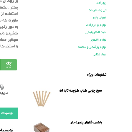
بر روی آن 
زیورآلات
بهتر ، نگه
تی وی مارکت
استفاده از 
اسباب بازی
طوری که سر
لوازم و ابزارآلات
به دور زنجی
کیت الکترونیکی
کشیدن زنجی
لوازم التحریر
و استخرها ن
لوازم پزشکی و سلامت
مواد غذایی
تخفیفات ویژه
سیخ چوبی کباب کوبیده تابه ای
تحویل 
توضیحات
باکس شلوار پنجره دار
توضیحات 