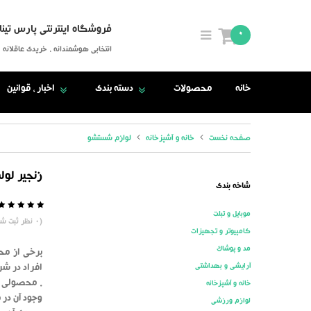
فروشگاه اینترنتی پارس تینا
0
انتخابی هوشمندانه ، خریدی عاقلانه
خانه
محصولات
دسته بندی
اخبار ، قوانین
صفحه نخست
خانه و آشپزخانه
لوازم شستشو
زنجیر لوله
شاخه بندی
موبایل و تبلت
5
0
(
0
نظر ثبت شد
کامپیوتر و تجهیزات
مد و پوشاک
برخی از مح
آرایشی و بهداشتی
افراد در شر
. محصولی ن
خانه و آشپزخانه
لوازم ورزشی