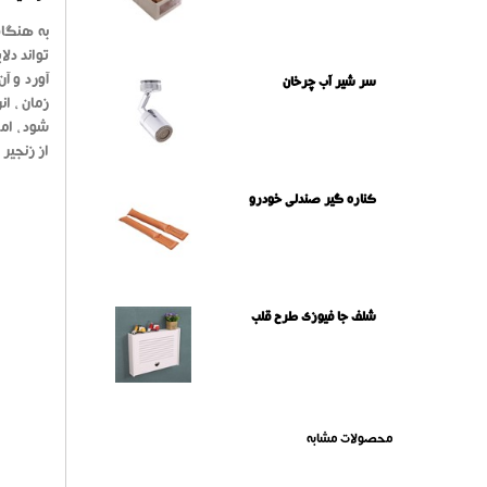
به هنگا
تواند دل
آورد و آ
سر شیر آب چرخان
زمان ، ا
شود ، ام
از زنجیر
کناره گیر صندلی خودرو
شلف جا فیوزی طرح قلب
محصولات مشابه