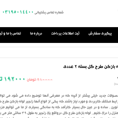
03195014400
شماره تماس پشتیبانی
پیگیری سفارش
ثبت اطلاعات پرداخت
درباره ما
تماس با ما و ث
 بازکن طرح گل بسته 2 عددی
192000
تو
210000
تومان
0.0
ه)
از
بر
اساس
رای
صولات جدید خیلی بیشتر از آنچه که در معرفی آنها توضیح داده می شود می توانن
دهنده
ایط مختلف کاربردی و مورد نیاز باشند که یکی از انواع آنها زنجیر لوله بازکن طرح
وین ، ساده و در عین حال بسیار کارآمد که به سادگی بسیاری از ما می توانیم مز
وجود آن در منزل را درک کنیم . لوله بازکن طرح گل درواقع یک زنجیر