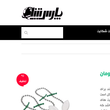
بت شکایت
مان
9%
تخفیف
د برای
 گل است
یت های
 به طول 39 سانتی متر می باشد که