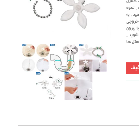
 کنترل
. نحوه
د ، به
 خروجی
 بیرون
شوید .
ون هتل ها
یف