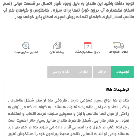
توجه داشته باشید این گلدان به دلیل وجود شیار اتصال در قسمت میانی (عدم
امکان نگهداری آب درون خود) تنها برای سبزه ، کاکتوس و گیاهان کم آب
مناسب است . آبیاری گیاهان تنها به روش اسپری امکان پذیر خواهد بود .
تحویل اکسپرس
٧ روز ضمانت بازگشت
پرداخت آنلاین
تضمین بهترین قیمت
توضیحات
جزئیات
نظرات
نقد و بررسی
توضیحات کالا
گلدان ها انواع بسیار متنوعی دارند ، ظروفی که از نظر شکل ظاهری ،
رنگ ، ابعاد و طراحی ظاهری متفاوت هستند ، به گونه ای که می توان به
راحتی از میان آنها متناسب با نیاز و همچنین سلیقه فردی انتخاب و استفاده
نمود . در کنار کارایی ، شکل ظاهری گلدان ها نیز بسیار حائز اهمیت است
، چراکه اغلب در منزل و یا فضایی قرار داده می شوند که در معرض دید
هستند و می توانند به تنهایی ظاهر محیط پیرامون خود را دستخوش تغییر