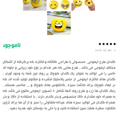
ناموجود
0.0
5
0
(
0
نظر ثبت شده)
از
بر
اساس
رای
گلدان طرح ایموجی ، محصولی با طراحی خلاقانه و فانتزی که برگرفته از اشکال
دهنده
مختلف ایموجی می باشد . طرح هایی که هر کدام در نوع خود زیبایی و جلوه ای
خاص را می توانند به عنوان یک گلدان کوچک بر روی میز شما به وجود آورند .
گلدان های فانتزی ایموجی از جنس پلاستیک فشرده و مقاوم تولید شده اند که
در ابعاد کوچک برای کاشت سبزه ، کاکتوس های کوچک و ... مناسب هستند .
رنگ گلدان ها زرد و طرح روی آنها شامل 5 تصویر ایموجی متنوع می باشد که
به همراه خود مقداری خاک مخصوص و بذر گندم دارند . با استفاده از خاک و بذر
همراه گلدان می توانید سبزه های عیدانه متفاوتی را سبز و از آن ها برای تزئین
متفاوت سفره هفت سین استفاده کنید و یا حتی به دوستان خود هدیه دهید .