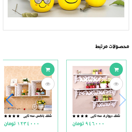
محصولات مرتبط
شلف دیواری سه تایی
شلف باکس سه تایی
.0
0.0
946000
تومان
1234000
تومان
ut
out
of
of