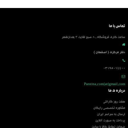
تماس با ما
ساعت کاری فروشگاه : 8 صبح لغایت 3 بعدازظهر
دفتر مرکزی ( اصفهان )
03195014400
Parstina.com[at]gmail.com
درباره ی ما
هفت روز گارانتی
مشاوره تخصصی رایگان
ارسال به سراسر ایران
پرداخت به صورت آنلاین
ضمانت تطابق کالا با سایت