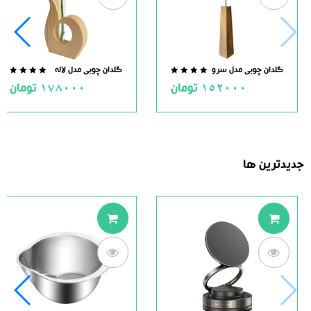
گلدان چوبی مدل سرو
گلدان چوبی مدل لاله
.0
0.0
152000
تومان
178000
تومان
ut
out
of
of
5
5
جدیدترین ها