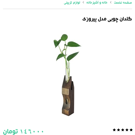
صفحه نخست
خانه و آشپزخانه
لوازم تزیینی
گلدان چوبی مدل پیروزی
146000
تومان
0.0
5
0