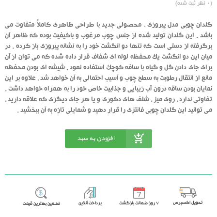
(
0
نظر ثبت شده)
از
بر
اساس
رای
گلدان چوبی مدل پیروزی ، محصولی جدید با طراحی ظاهری کاملاً متفاوت می
دهنده
باشد . این گلدان تولید شده از جنس چوب مرغوب و باکیفیت بوده که ظاهر آن
برگرفته از دستی است که تنها دو انگشت خود را به نشانه پیروزی باز کرده . در
میان این دو انگشت یک محفظه لوله ای شفاف قرار داده شده که می توان از آن
برای جای دادن گل و گیاه با سافه کوچک استفاده نمود . شیشه ای بودن محفظه
مانع از انتقال رطوبت به سطح چوب و آسیب احتمالی به آن خواهد شد ، علاوه بر این
نمایان بودن ساقه درون آب زیبایی و جذابیت خاص خود را به همراه خواهد داشت .
تفاوتی ندارد ، روی میز ، شلف های دکوری و یا هر جای دیگری که علاقه دارید ،
می توانید این گلدان چوبی فانتزی را قرار دهید و شمایلی تازه به آن ببخشید .
افزودن به سبد
خرید
تحویل اکسپرس
٧ روز ضمانت بازگشت
پرداخت آنلاین
تضمین بهترین قیمت