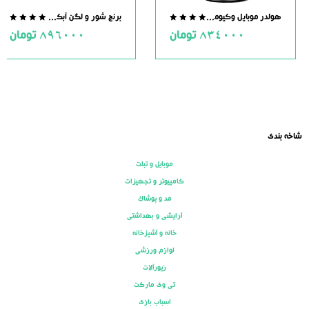
هولدر موبایل وکیومی مگنت دار
برنج شور و لگن آبکش دار استیل
.0
0.0
834000
تومان
896000
تومان
ut
out
of
of
5
5
شاخه بندی
موبایل و تبلت
کامپیوتر و تجهیزات
مد و پوشاک
آرایشی و بهداشتی
خانه و آشپزخانه
لوازم ورزشی
زیورآلات
تی وی مارکت
اسباب بازی