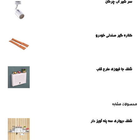
سر شیر آب چرخان
کناره گیر صندلی خودرو
شلف جا فیوزی طرح قلب
محصولات مشابه
شلف دیواری سه پله آویز دار