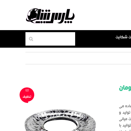
بت شکایت
مان
4%
تخفیف
اده می
ی نازک تولید و
 میانی
نید با