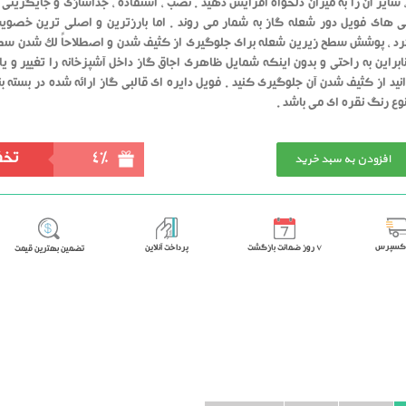
ایز آن را به میزان دلخواه افزایش دهید . نصب ، استفاده ، جداسازی و جایگزینی آ
 های فویل دور شعله گاز به شمار می روند . اما بارزترین و اصلی ترین خصوی
گرد ، پوشش سطح زیرین شعله برای جلوگیری از کثیف شدن و اصطلاحاً لک شدن سط
نابراین به راحتی و بدون اینکه شمایل ظاهری اجاق گاز داخل آشپزخانه را تغییر و ی
نوع رنگ نقره ای می باشد .
افزودن به سبد خرید
4%
تخف
اکسپرس
٧ روز ضمانت بازگشت
پرداخت آنلاین
تضمین بهترین قیمت