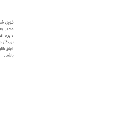
فویل شعل
دهد ، یع
بزرگتر ک
باشد .