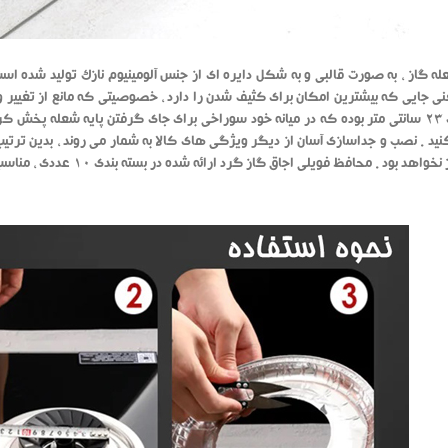
ه گاز ، به صورت قالبی و به شکل دایره ای از جنس آلومینیوم نازک تولید شده اس
نی جایی که بیشترین امکان برای کثیف شدن را دارد ، خصوصیتی که مانع از تغی
دایره ای 23 سانتی متر بوده که در میانه خود سوراخی برای جای گرفتن پایه شعله پخ
نید . نصب و جداسازی آسان از دیگر ویژگی های کالا به شمار می روند ، بدین ترتیب 
اجاق گاز نخواهد بود . مح