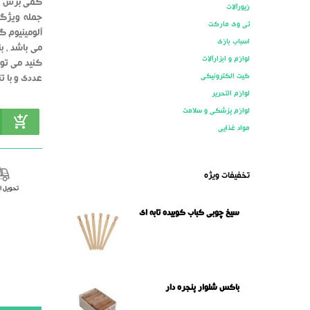
کمی برش ، س
زیورآلات
جمله ویژگی
تی وی مارکت
آلومینیوم 
اسباب بازی
می باشد ، ب
لوازم و ابزارآلات
کیت الکترونیکی
عددی و با ت
لوازم التحریر
لوازم پزشکی و سلامت
مواد غذایی
تخفیفات ویژه
تحویل 
سیخ چوبی کباب کوبیده تابه ای
باکس شلوار پنجره دار