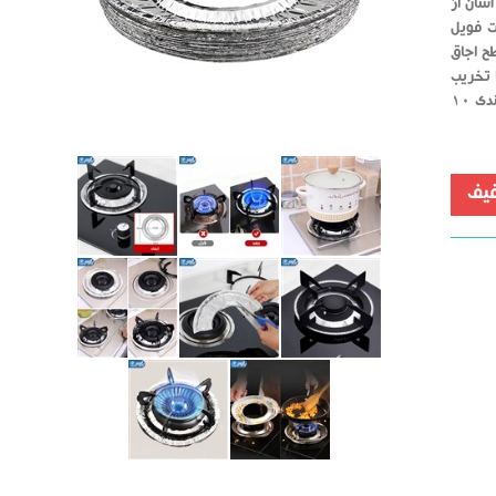
سان از
ت فویل
ح اجاق
ا تخریب
کنید می توانید از کثیف شدن آن جلوگیری کنید . فویل دایره ای قالبی گاز ارائه شده در بسته بندی 10
یف