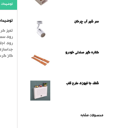
توضیحات
توضیحات 
سر شیر آب چرخان
تمیز کرد
روی سطح 
روی اجاق
جداسازی 
کناره گیر صندلی خودرو
گاز گرد 
شلف جا فیوزی طرح قلب
محصولات مشابه