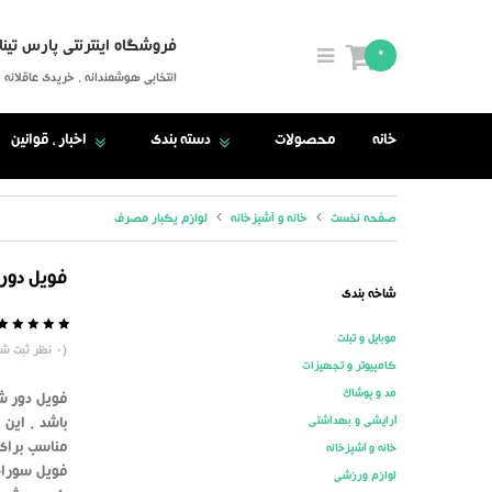
فروشگاه اینترنتی پارس تینا
0
انتخابی هوشمندانه ، خریدی عاقلانه
خانه
محصولات
دسته بندی
اخبار ، قوانین
صفحه نخست
خانه و آشپزخانه
لوازم یکبار مصرف
فویل دور شع
شاخه بندی
موبایل و تبلت
5
0
(
0
نظر ثبت شد
کامپیوتر و تجهیزات
مد و پوشاک
فویل دور شع
آرایشی و بهداشتی
مناسب برای
خانه و آشپزخانه
فویل سوراخ
لوازم ورزشی