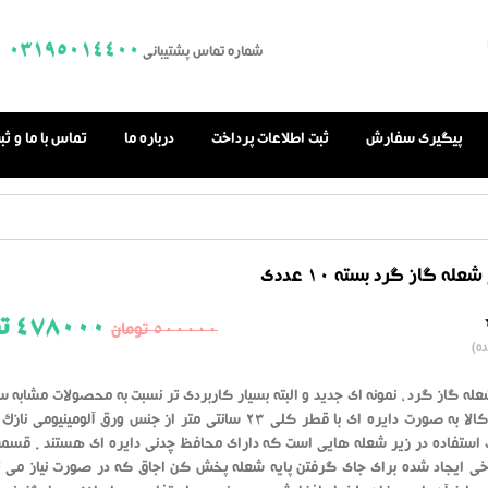
03195014400
شماره تماس پشتیبانی
پیگیری سفارش
ثبت اطلاعات پرداخت
درباره ما
تماس با ما و ث
له گاز گرد بسته 10 عددی
478000
تو
500000
تومان
0.0
ه)
از
بر
اساس
رای
له گاز گرد ، نمونه ای جدید و البته بسیار کاربردی تر نسبت به محصولات مشابه س
دهنده
باشد . این کالا به صورت دایره ای با قطر کلی 23 سانتی متر از جنس ورق آلومینیوم
 استفاده در زیر شعله هایی است که دارای محافظ چدنی دایره ای هستند . قسمت
ی ایجاد شده برای جای گرفتن پایه شعله پخش کن اجاق که در صورت نیاز می توا