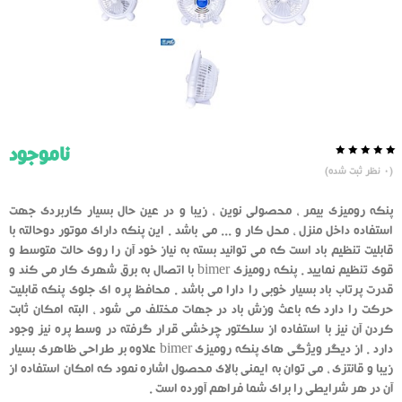
ناموجود
0.0
5
0
(
0
نظر ثبت شده)
از
بر
اساس
رای
پنکه رومیزی بیمر ، محصولی نوین ، زیبا و در عین حال بسیار کاربردی جهت
دهنده
استفاده داخل منزل ، محل کار و ... می باشد . این پنکه دارای موتور دوحالته با
قابلیت تنظیم باد است که می توانید بسته به نیاز خود آن را روی حالت متوسط و
قوی تنظیم نمایید . پنکه رومیزی bimer با اتصال به برق شهری کار می کند و
قدرت پرتاب باد بسیار خوبی را دارا می باشد . محافظ پره ای جلوی پنکه قابلیت
حرکت را دارد که باعث وزش باد در جهات مختلف می شود ، البته امکان ثابت
کردن آن نیز با استفاده از سلکتور چرخشی قرار گرفته در وسط پره نیز وجود
دارد . از دیگر ویژگی های پنکه رومیزی bimer علاوه بر طراحی ظاهری بسیار
زیبا و قانتزی ، می توان به ایمنی بالای محصول اشاره نمود که امکان استفاده از
آن در هر شرایطی را برای شما فراهم آورده است .