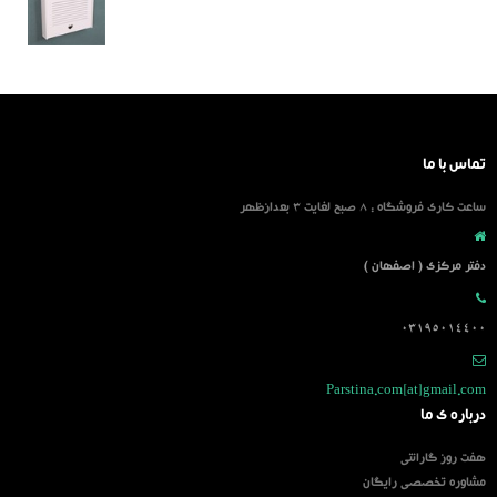
تماس با ما
ساعت کاری فروشگاه : 8 صبح لغایت 3 بعدازظهر
دفتر مرکزی ( اصفهان )
03195014400
Parstina.com[at]gmail.com
درباره ی ما
هفت روز گارانتی
مشاوره تخصصی رایگان