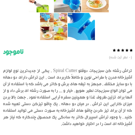
ناموجود
0.0
5
0
(
0
نظر ثبت شده)
از
بر
اساس
رای
تراش رشته کن سبزیجات دوقلو Spiral Cutter ، یکی از جدیدترین نوع لوازم
دهنده
آشپزخانه مدرن با طراحی نوین و کاملاً کاربردی است . این تراش دارای دو دهانه
با دو سایز مختلف ، مجهز به تیغه های برش و کاتر می باشد که با استفاده از آن
می توان انواع سبزیجات نظیر هویج ، خیار و ... را به صورت رشته ای برش داد و از
آنها برای تزئین ظروف غذا و همچنین سفره آرایی استفاده نمود . جهت بالا بردن
میزان کارایی این تراش ، در میان دو دهانه ، یک چاقو تیزکن دستی تعبیه شده
که از آن برای تیز کردن چاقو های آشپزخانه به صورت دستی می توانید استفاده
کنید ، با وجود تراش اسپیرال کاتر به سادگی یک محصول چندکاره که نیاز هر
آشپزخانه ای است را در اختیار خواهید داشت.