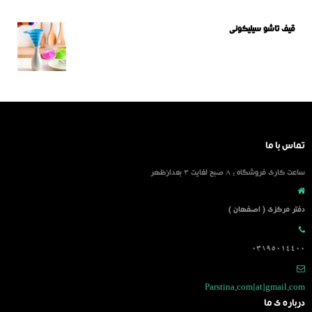
قیف تاشو سیلیکونی
تماس با ما
ساعت کاری فروشگاه : 8 صبح لغایت 3 بعدازظهر
دفتر مرکزی ( اصفهان )
03195014400
Parstina.com[at]gmail.com
درباره ی ما