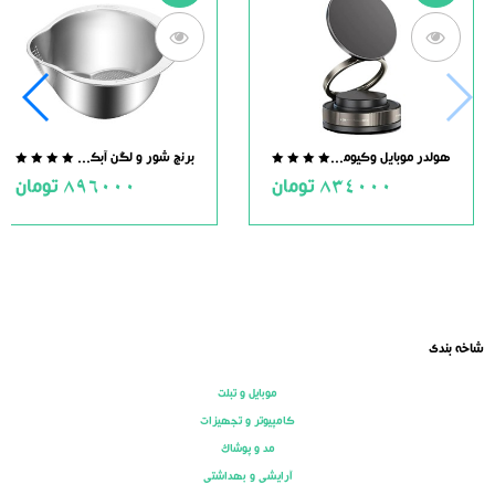
هولدر موبایل وکیومی مگنت دار
برنج شور و لگن آبکش دار استیل
.0
0.0
834000
تومان
896000
تومان
ut
out
of
of
5
5
شاخه بندی
موبایل و تبلت
کامپیوتر و تجهیزات
مد و پوشاک
آرایشی و بهداشتی