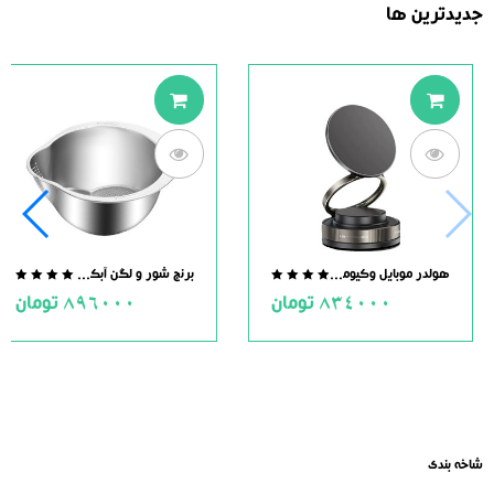
جدیدترین ها
هولدر موبایل وکیومی مگنت دار
برنج شور و لگن آبکش دار استیل
.0
0.0
834000
تومان
896000
تومان
ut
out
of
of
5
5
شاخه بندی