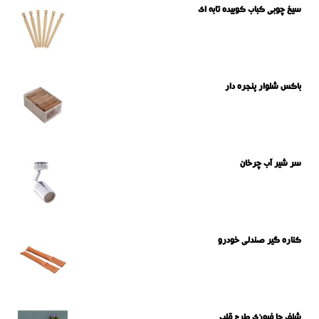
سیخ چوبی کباب کوبیده تابه ای
باکس شلوار پنجره دار
سر شیر آب چرخان
کناره گیر صندلی خودرو
شلف جا فیوزی طرح قلب