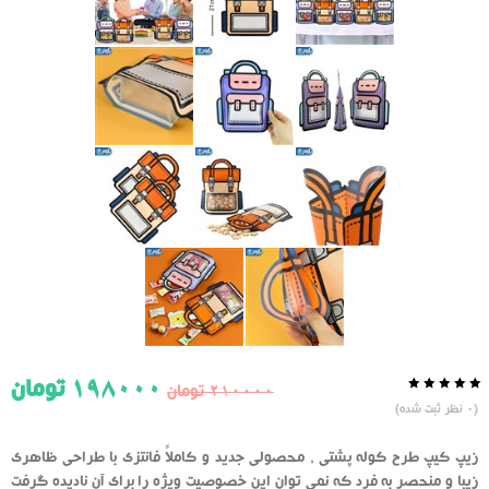
198000
تومان
210000
تومان
0.0
5
0
(
0
نظر ثبت شده)
از
بر
اساس
رای
زیپ کیپ طرح کوله پشتی ، محصولی جدید و کاملاً فانتزی با طراحی ظاهری
دهنده
زیبا و منحصر به فرد که نمی توان این خصوصیت ویژه را برای آن نادیده گرفت