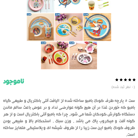
ناموجود
0.0
5
0
(
0
نظر ثبت شده)
از
بر
اساس
رای
ست 5 پارچه ظرف کودک بامبو ساخته شده از الیافت آنتی باکتریال و طبیعی گیاه
دهنده
بامبو که خوردن غذا در آن هیچ گونه عوارضی نداد و در عوض باعث سالم ماندن
دستگاه گوارش کودکان شما می شود. چرا که بامبو آنتی باکتریال است و از هر
گونه آفت و میکروب پاک می باشد . وزن سبک ، استحکام بالا و طبیعی بودن
ظروف کودک بامبو این ست زیبا را از ظروف شیشه ای و پلاستیکی متمایز ساخته
است.