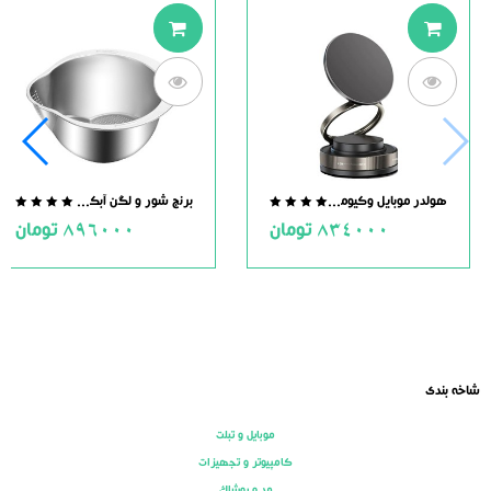
هولدر موبایل وکیومی مگنت دار
برنج شور و لگن آبکش دار استیل
.0
0.0
834000
تومان
896000
تومان
ut
out
of
of
5
5
شاخه بندی
موبایل و تبلت
کامپیوتر و تجهیزات
مد و پوشاک