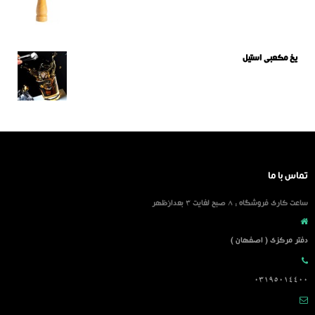
یخ مکعبی استیل
تماس با ما
ساعت کاری فروشگاه : 8 صبح لغایت 3 بعدازظهر
دفتر مرکزی ( اصفهان )
03195014400