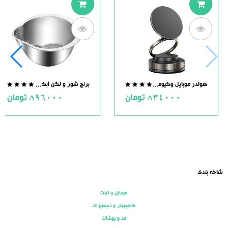
هولدر موبایل وکیومی مگنت دار
برنج شور و لگن آبکش دار استیل
.0
0.0
834000
تومان
896000
تومان
ut
out
of
of
5
5
شاخه بندی
موبایل و تبلت
کامپیوتر و تجهیزات
مد و پوشاک