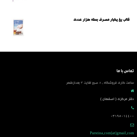
قالب یخ یکبار مصرف بسته هزار عددی
تماس با ما
ساعت کاری فروشگاه : 8 صبح لغایت 3 بعدازظهر
دفتر مرکزی ( اصفهان )
03195014400
Parstina.com[at]gmail.com