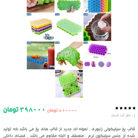
398000
تومان
410000
تومان
0.0
5
0
(
0
نظر ثبت شده)
از
بر
اساس
رای
قالب یخ سیلیکونی زنبوری ، نمونه ای جدید از قالب های یخ می باشد که تولید
دهنده
شده از جنس سیلیکون نرم ، منعطف و البته مقاوم می باشد . فضای داخلی