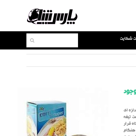
بت شکایت
وجود
ازه ای
ت تیغه
اه قرار
 هنگام