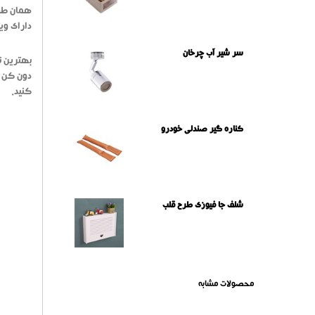
همان طور
دارای ویتامین B1 هستند که به فعالیت فیزیولوژیکی در بدن انسان کمک می کند. با خوردن ذر
سر شیر آب چرخان
بهترین ن
دون کن ط
کنید.
کناره گیر صندلی خودرو
شلف جا فیوزی طرح قلب
محصولات مشابه