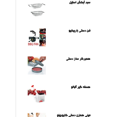
سبد آبکش استیل
فن دستی باربیکیو
همبرگر ساز دستی
هسته گیر آلبالو
مینی همزن دستی کاپوچینو