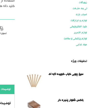
استفاده از
زیورآلات
کنید دانه ها
تی وی مارکت
اسباب بازی
لوازم و ابزارآلات
کیت الکترونیکی
لوازم التحریر
تحویل 
لوازم پزشکی و سلامت
مواد غذایی
تخفیفات ویژه
سیخ چوبی کباب کوبیده تابه ای
توضیحات
باکس شلوار پنجره دار
توضیحات 