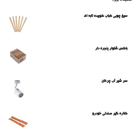
تخفیفات ویژه
سیخ چوبی کباب کوبیده تابه ای
باکس شلوار پنجره دار
سر شیر آب چرخان
کناره گیر صندلی خودرو