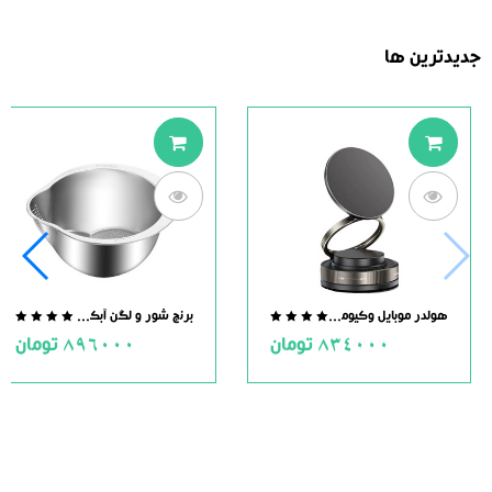
جدیدترین ها
هولدر موبایل وکیومی مگنت دار
برنج شور و لگن آبکش دار استیل
.0
0.0
834000
تومان
896000
تومان
ut
out
of
of
5
5