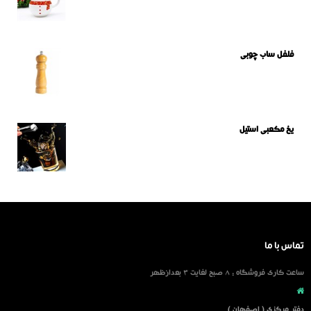
فلفل ساب چوبی
یخ مکعبی استیل
تماس با ما
ساعت کاری فروشگاه : 8 صبح لغایت 3 بعدازظهر
دفتر مرکزی ( اصفهان )