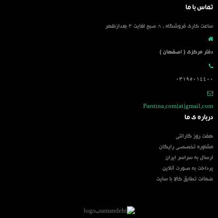
تماس با ما
ساعت کاری فروشگاه : 8 صبح لغایت 3 بعدازظهر
دفتر مرکزی ( اصفهان )
03195014400
Parstina.com[at]gmail.com
درباره ی ما
هفت روز گارانتی
مشاوره تخصصی رایگان
ارسال به سراسر ایران
پرداخت به صورت آنلاین
ضمانت تطابق کالا با سایت