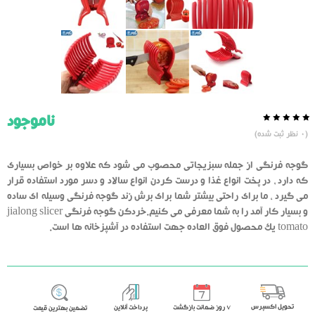
ناموجود
0.0
5
0
(
0
نظر ثبت شده)
از
بر
اساس
رای
گوجه فرنگی از جمله سبزیجاتی محصوب می شود که علاوه بر خواص بسیاری
دهنده
که دارد ، در پخت انواع غذا و درست کردن انواع سالاد و دسر مورد استفاده قرار
می گیرد ، ما برای راحتی بیشتر شما برای برش زند گوجه فرنگی وسیله ای ساده
و بسیار کار آمد را به شما معرفی می کنیم.خردکن گوجه فرنگی jialong slicer
tomato یک محصول فوق العاده جهت استفاده در آشپزخانه ها است.
تحویل اکسپرس
٧ روز ضمانت بازگشت
پرداخت آنلاین
تضمین بهترین قیمت