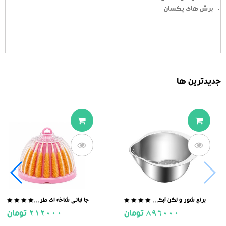
برش های یکسان
جدیدترین ها
برنج شور و لگن آبکش دار استیل
جا نباتی شاخه ای طرح گل
.0
0.0
896000
تومان
212000
تومان
ut
out
of
of