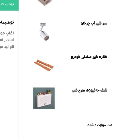
توضیحات
توضیحات 
سر شیر آب چرخان
اغلب موا
است . ام
نتوانید م
کناره گیر صندلی خودرو
شلف جا فیوزی طرح قلب
محصولات مشابه