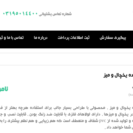
03195014400
شماره تماس پشتیبانی
پیگیری سفارش
ثبت اطلاعات پرداخت
درباره ما
تماس با ما و ث
ه یخچال و میز
نام
0.0
ه)
از
بر
اساس
رای
یخچال و میز ، محصولی با طراحی بسیار جالب برای استفاده هرچه بهتر از 
دهنده
در یخچال و میزها ، دارای لولاهای فلزی با قابلیت ضد زنگ بودن ، قابلیت نصب و ج
بسیار ساده و تولید شده از pvc شفاف و منعطف است که هم زیبایی و هم نظم بیشتری ر
شما خواهد داد .