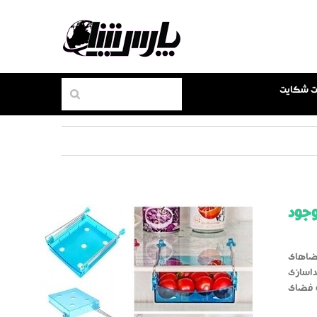
بت شکایت
وجود
فضاهای
داسازی
ا به فضای