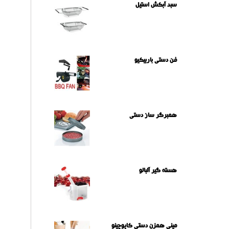
سبد آبکش استیل
فن دستی باربیکیو
همبرگر ساز دستی
هسته گیر آلبالو
مینی همزن دستی کاپوچینو