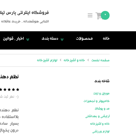
فروشگاه اینترنتی پارس تینا
0
انتخابی هوشمندانه ، خریدی عاقلانه
خانه
محصولات
دسته بندی
اخبار ، قوانین
صفحه نخست
خانه و آشپزخانه
لوازم آشپزخانه
نظم دهند
شاخه بندی
موبایل و تبلت
5
0
(
0
نظر ثبت شد
کامپیوتر و تجهیزات
مد و پوشاک
نظم دهنده 
آرایشی و بهداشتی
بلااستفاده 
خانه و آشپزخانه
درون یخچال 
لوازم ورزشی