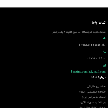
تماس با ما
ساعت کاری فروشگاه : 8 صبح لغایت 3 بعدازظهر
دفتر مرکزی ( اصفهان )
03195014400
Parstina.com[at]gmail.com
درباره ی ما
هفت روز گارانتی
مشاوره تخصصی رایگان
ارسال به سراسر ایران
پرداخت به صورت آنلاین
ضمانت تطابق کالا با سایت