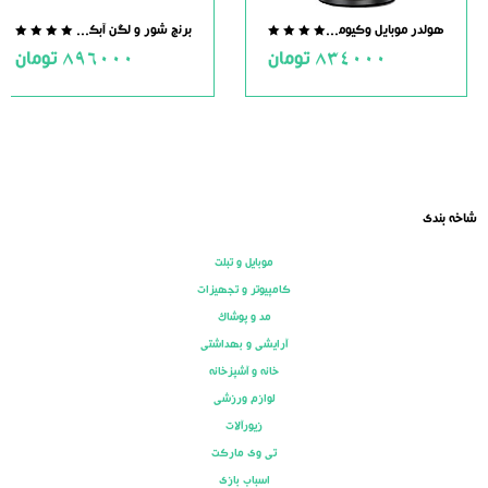
هولدر موبایل وکیومی مگنت دار
برنج شور و لگن آبکش دار استیل
.0
0.0
834000
تومان
896000
تومان
ut
out
of
of
5
5
شاخه بندی
موبایل و تبلت
کامپیوتر و تجهیزات
مد و پوشاک
آرایشی و بهداشتی
خانه و آشپزخانه
لوازم ورزشی
زیورآلات
تی وی مارکت
اسباب بازی