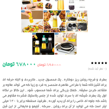
678000
تومان
695000
تومان
0.0
5
0
(
0
نظر ثبت شده)
از
بر
اساس
رای
بطری و فرچه روغن ریز دوکاره ، یک محصول جدید ، کاربردی و البته حرفه ای
دهنده
برای آشپزخانه شما با طراحی ظاهری منحصر به فرد و زیبا که می تواند علاوه بر
متقاعد کردن سلیقه ، کمک بزرگی برای شما محسوب شود . این کالا در نگاه
اول یک بطری شیشه ای با سری تولید شده از جنس پلاستیک فشرده مقاوم می
باشد که جلوه ای خاص را برای آن پدید آورده . ظرفیت محفظه برابر با 630 میلی
لیتر است که می توانید از آن برای روغن ، سرکه ، آبلیمو و مایعاتی از این قبل