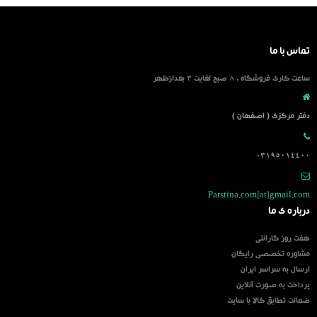
تماس با ما
ساعت کاری فروشگاه : 8 صبح لغایت 3 بعدازظهر
دفتر مرکزی ( اصفهان )
03195014400
Parstina.com[at]gmail.com
درباره ی ما
هفت روز گارانتی
مشاوره تخصصی رایگان
ارسال به سراسر ایران
پرداخت به صورت آنلاین
ضمانت تطابق کالا با سایت