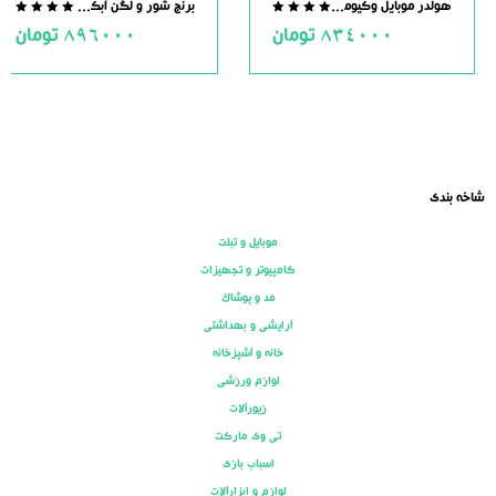
هولدر موبایل وکیومی مگنت دار
برنج شور و لگن آبکش دار استیل
.0
0.0
834000
تومان
896000
تومان
ut
out
of
of
5
5
شاخه بندی
موبایل و تبلت
کامپیوتر و تجهیزات
مد و پوشاک
آرایشی و بهداشتی
خانه و آشپزخانه
لوازم ورزشی
زیورآلات
تی وی مارکت
اسباب بازی
لوازم و ابزارآلات