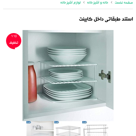
صفحه نخست
خانه و آشپزخانه
لوازم آشپزخانه
استند طبقاتی داخل کابینت
11%
تخفیف