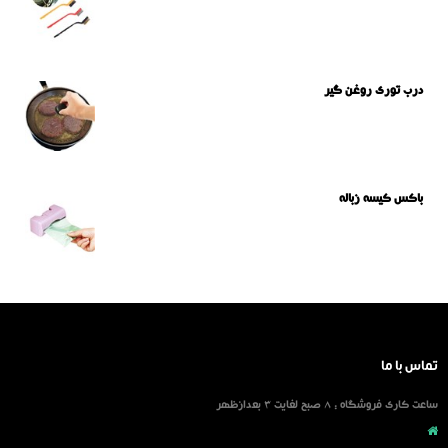
درب توری روغن گیر
باکس کیسه زباله
تماس با ما
ساعت کاری فروشگاه : 8 صبح لغایت 3 بعدازظهر