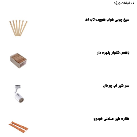
تخفیفات ویژه
سیخ چوبی کباب کوبیده تابه ای
باکس شلوار پنجره دار
سر شیر آب چرخان
کناره گیر صندلی خودرو