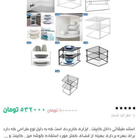
532000
تومان
600000
تومان
0.0
5
0
(
0
نظر ثبت شده)
از
بر
اساس
رای
استند طبقاتی داخل کابینت ، ابزاری کاربردی است که به دلیل نوع طراحی که دارد
دهنده
برای بهره برداری بهینه از فضای کمتر مورد استفاده گوشه میز ، کابینت و ...