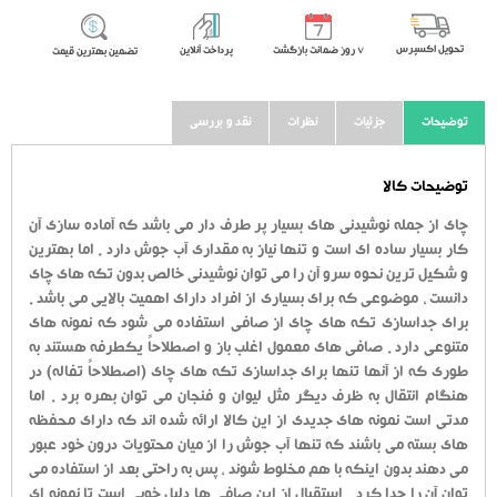
تحویل اکسپرس
٧ روز ضمانت بازگشت
پرداخت آنلاین
تضمین بهترین قیمت
توضیحات
جزئیات
نظرات
نقد و بررسی
توضیحات کالا
چای از جمله نوشیدنی های بسیار پر طرف دار می باشد که آماده سازی آن
کار بسیار ساده ای است و تنها نیاز به مقداری آب جوش دارد . اما بهترین
و شکیل ترین نحوه سرو آن را می توان نوشیدنی خالص بدون تکه های چای
دانست ، موضوعی که برای بسیاری از افراد دارای اهمیت بالایی می باشد .
برای جداسازی تکه های چای از صافی استفاده می شود که نمونه های
متنوعی دارد . صافی های معمول اغلب باز و اصطلاحاً یکطرفه هستند به
طوری که از آنها تنها برای جداسازی تکه های چای (اصطلاحاً تفاله) در
هنگام انتقال به ظرف دیگر مثل لیوان و فنجان می توان بهره برد . اما
مدتی است نمونه های جدیدی از این کالا ارائه شده اند که دارای محفظه
های بسته می باشند که تنها آب جوش را از میان محتویات درون خود عبور
می دهند بدون اینکه با هم مخلوط شوند ، پس به راحتی بعد از استفاده می
توان آن را جدا کرد . استقبال از این صافی ها دلیل خوبی است تا نمونه ای