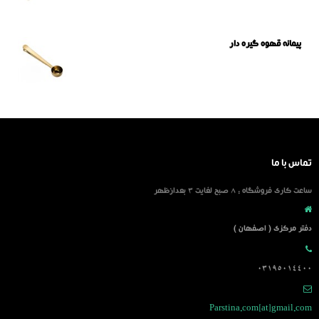
پیمانه قهوه گیره دار
تماس با ما
ساعت کاری فروشگاه : 8 صبح لغایت 3 بعدازظهر
دفتر مرکزی ( اصفهان )
03195014400
Parstina.com[at]gmail.com