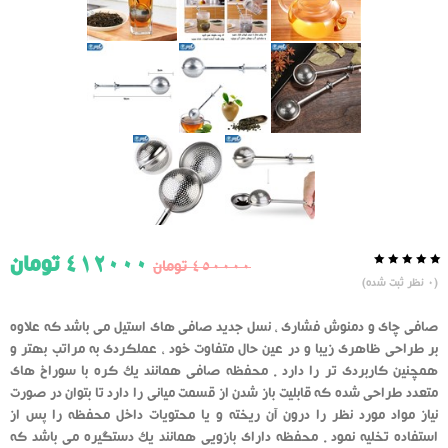
412000
تومان
450000
تومان
0.0
5
0
(
0
نظر ثبت شده)
از
بر
اساس
رای
صافی چای و دمنوش فشاری ، نسل جدید صافی های استیل می باشد که علاوه
دهنده
بر طراحی ظاهری زیبا و در عین حال متفاوت خود ، عملکردی به مراتب بهتر و
همچنین کاربردی تر را دارد . محفظه صافی همانند یک کره با سوراخ های
متعدد طراحی شده که قابلیت باز شدن از قسمت میانی را دارد تا بتوان در صورت
نیاز مواد مورد نظر را درون آن ریخته و یا محتویات داخل محفظه را پس از
استفاده تخلیه نمود . محفظه دارای بازویی همانند یک دستگیره می باشد که