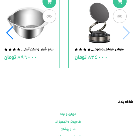
هولدر موبایل وکیومی مگنت دار
برنج شور و لگن آبکش دار استیل
.0
0.0
834000
تومان
896000
تومان
ut
out
of
of
5
5
شاخه بندی
موبایل و تبلت
کامپیوتر و تجهیزات
مد و پوشاک