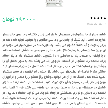
692000
تومان
0.0
5
0
(
0
نظر ثبت شده)
از
بر
اساس
رای
شلف دیواری جا سشواری ، محصولی با طراحی زیبا ، خلاقانه و در عین حال بسیار
دهنده
کاربردی است . این شلف از جنس پی وی سی مقاوم و با کیفیت تولید شده که در
برابر رطوبت و آب کاملاً مقاوم می باشد ، به طوری که در صورت نیاز می توانید از
آن درون مکان هایی با رطوبت بالا نظیر حمام و سرویس بهداشتی استفاده کنید
و یا اینکه در صورت نیاز به سادگی آن را بشویید . شلف سشوار دارای یک استند
برای نگهداری سشوار از قسمت خروجی باد می باشد که به طور کامل آن را
پوشش و در نهایت نگه می دارد . در کنار استند که شامل دو سوراخ به قطر 8.5
سانتی متر با فاصله از یکدیگر می باشند یک حلقه برای نگهداری سیم سشوار
تعبیه شده که با استفاده از آن می توانید دوشاخ برق سشوار را مهار و از آویزان
بودن و یا حتی آسیب رسیدن به آن جلوگیری کنید . فضای کنار نگهدارنده سشوار
شامل دو محفظه درب دار و بدون درب در دو طبقه می باشد که از آنها برای
نگهداری وسایل و لوازم بهداشتی در ابعاد کوچک می توانید استفاده نمایید . در
کنار محفظه ها نیز یک استند برای نگهداری برس در حالت ایستاده تعبیه شده
که به شما این امکان را می دهد تا بدون اینکه سر برس با جایی برخورد داشته