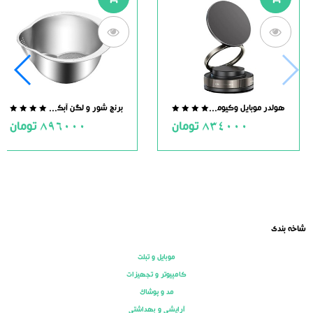
هولدر موبایل وکیومی مگنت دار
برنج شور و لگن آبکش دار استیل
.0
0.0
834000
تومان
896000
تومان
ut
out
of
of
5
5
شاخه بندی
موبایل و تبلت
کامپیوتر و تجهیزات
مد و پوشاک
آرایشی و بهداشتی