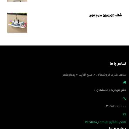
شلف تلویزیون طرح موج
تماس با ما
ساعت کاری فروشگاه : 8 صبح لغایت 3 بعدازظهر
دفتر مرکزی ( اصفهان )
03195014400
Parstina.com[at]gmail.com