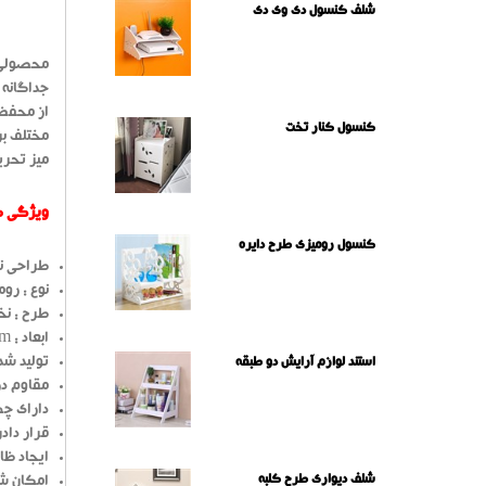
شلف کنسول دی وی دی
محصولی ب
جداگانه 
از محفظه
کنسول کنار تخت
مختلف بر
میز تحریر و ... استفاده 
ویژگی ه
کنسول رومیزی طرح دایره
طراحی نو
نوع : رو
طرح : نخ
ابعاد : 40cm * 30cm * 21cm
تولید شده
استند لوازم آرایش دو طبقه
مقاوم در
دارای چه
قرار داد
ایجاد ظا
شلف دیواری طرح کلبه
امکان ش