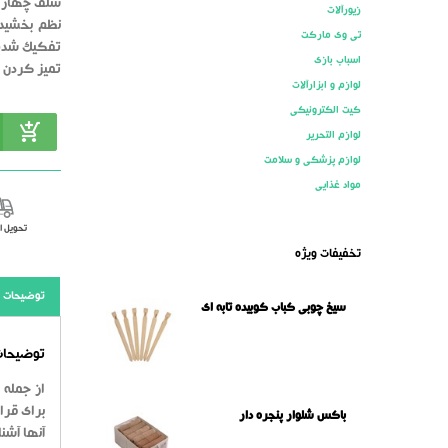
شلف چهار مح
زیورآلات
نظم بخشیدن
تی وی مارکت
تفکیک شده 
اسباب بازی
تمیز کردن و
لوازم و ابزارآلات
کیت الکترونیکی
لوازم التحریر
لوازم پزشکی و سلامت
مواد غذایی
تحویل 
تخفیفات ویژه
توضیحات
سیخ چوبی کباب کوبیده تابه ای
توضیحات 
از جمله 
برای قرا
باکس شلوار پنجره دار
آنها آشن