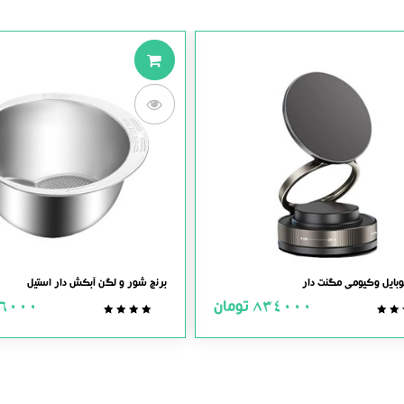
بایل وکیومی مگنت دار
برنج شور و لگن آبکش دار استیل
834000
تومان
6000
0.0
0.0
out
out
of
of
5
5