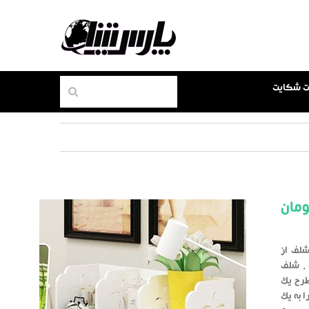
بت شکایت
مان
شلف از
 . شلف
طرح یک
 به یک