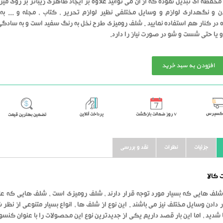
فظه ای تبدیل نموده که از آن می توانید علاوه بر ایجاد ظاهری زیباتر بر روی میز
 و نگهداری لوازم و وسایل مختلفی نظیر لوازم تحریر ، کتاب ، مجله و ... ب
در کنار هم استفاده نمایید . شلف رومیزی طرح نخل به رنگ سفید است و به سادگی 
 یا حتی شست و شو در صورت نیاز را دارد.
افزودن به سبد خرید
اکسپرس
٧ روز ضمانت بازگشت
پرداخت آنلاین
تضمین بهترین قیمت
جزئیات
نظرات
نقد و بررسی
کالا
شلف هایی که بسیار مورد توجه قرار دارند ، شلف رومیزی است ، شلف هایی که علاوه
ر دادن وسایل مختلف نیز می باشند . این نوع از شلف ها ، انواع بسیار متنوعی از نظر
ا شدید ، اما این بار قصد داریم یکی از جدیدترین نوع این محصولات را با عنوان کن