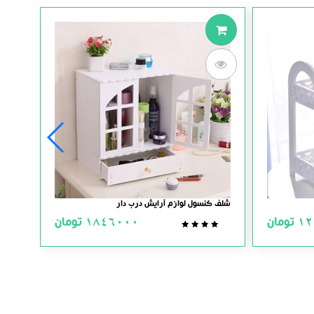
شلف کنسول لوازم آرایش درب دار
استند 
12
تومان
1846000
تومان
0.0
out
of
5