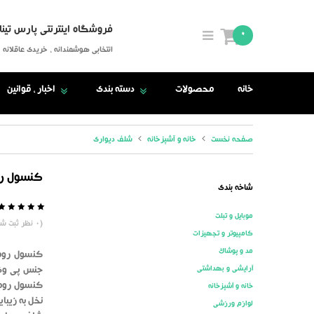
فروشگاه اینترنتی پارس تینا
0
انتخابی هوشمندانه ، خریدی عاقلانه
خانه
محصولات
دسته بندی
اخبار ، قوانین
صفحه نخست
خانه و آشپزخانه
شلف دیواری
کنسول رو
شاخه بندی
موبایل و تبلت
5
0
(
0
نظر ثبت شد
کامپیوتر و تجهیزات
مد و پوشاک
کنسول رومی
آرایشی و بهداشتی
جنس پی وی 
کنسول رومی
خانه و آشپزخانه
نخل به زیبا
لوازم ورزشی