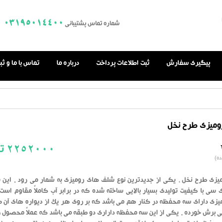
03195014400
شماره تماس پشتیبانی
پیگیری سفارش
ثبت اطلاعات پرداخت
درباره ما
تماس با ما و ث
میزی طرح نخل
2252000
تو
0.0
ه)
از
بر
اساس
رای
زی طرح نخل ، یکی از جدیدترین نوع شلف های رومیزی به شمار می رود . این 
دهنده
سی با کیفیت تولیدی بسیار بالایی ساخته شده که در برابر آب کاملاً مقاوم است
زی دارای سه محفظه در کنار هم می باشد که بر روی هر یک از دیواره های آن 
یی برش خورده . یکی از این سه محفظه داراری دو طبقه می باشد که عملاً محصول را