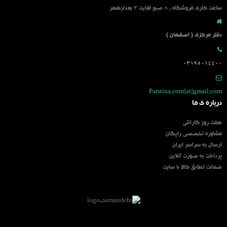
ساعت کاری فروشگاه : 8 صبح لغایت 3 بعدازظهر
دفتر مرکزی ( اصفهان )
03195014400
Parstina.com[at]gmail.com
درباره ی ما
هفت روز گارانتی
مشاوره تخصصی رایگان
ارسال به سراسر ایران
پرداخت به صورت آنلاین
ضمانت تطابق کالا با سایت