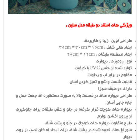
ویژگی های استند دو طبقه مدل سلین :
طراحی نوین ، زیبا و کاربردی
ابعاد کلی شلف : 35cm * 30cm * 15cm
ابعاد محفظه طبقات : 28cm * 12cm
نوع : رومیزی ، دیواری
تولید شده از جنس PVC با کیفیت
مقاوم در برابر آب و رطوبت
قابلیت شست و شو و تمیز کردن آسان
دارای دو طبقه مجزا
طراحی دیواره های در قسمت بالا به صورت دستگیره ای جهت حمل و
جابه جایی آسان
دیواره های کوچک قرار گرفته در جلو و عقب طبقات برای جلوگیری
از بیرون افتادن لوازم
طرح متفاوت دیواره های کوچک در جلو و پشت شلف
سوراخ های تعبیه شده در پشت شلف برای ایجاد امکان نصب بر روی
دیوار