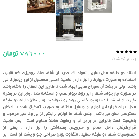
786000
تومان
0.0
5
0
(
0
نظر ثبت شده)
از
بر
اساس
رای
استند دو طبقه مدل سلین ، نمونه ای جدید از شلف های رومیزی که قابلیت
دهنده
استفاده به صورت دیواری را نیز دارد . ماهیت اصلی محصول از نوع رومیزی می
باشد ، ولی در پشت آن سوراخ هایی ایجاد شده تا کاربر این امکان را داشته باشد
در صورت نیاز بتواند شلف را بر روی دیوار نصب و استفاده کند . بنابراین در بهره
گیری از استند با محدودیت خاصی روبه رو نخواهید بود . کالا دارای دو طبقه
مجزا برای قراردادن لوازم و وسایل مختلف به صورت تفکیک شده با امکان
دسترسی آسان می باشد . جنس شلف جا لوازم ارایشی از پی وی سی مرغوب و
باکیفیت است بنابراین در برابر آب و رطوبت کاملاً مقاوم است ، پس قابلیت
قرارگرفتن داخل حمام و سرویس بهداشتی را نیز دارد . یکی از
خصوصیات شلف دو طبقه سفید ، متفاوت بودن طراحی جلو و پشت آن است ، بر