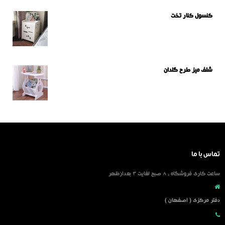
کنسول کنار تخت
شلف میز طرح گلدان
تماس با ما
ساعت کاری فروشگاه : 8 صبح لغایت 3 بعدازظهر
دفتر مرکزی ( اصفهان )