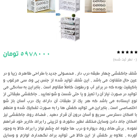
5978000
تومان
0.0
5
0
(
0
نظر ثبت شده)
از
بر
اساس
رای
شلف جاکفشی چهار طبقه درب دار ، محصولی جدید با طراحی ظاهری زیبا و در
دهنده
عین حال متفاوت می باشد . این شلف تولید شده از جنس پی وی سی مرغوب و
باکیفیت بوده که در برابر آب و رطوبت کاملاً مقاوم است ، بنابراین به سادگی می
توانید در صورت نیاز آن را تمیز و یا حتی شست و شو نمایید . جاکفشی طبقاتی از
نوع ایستاده می باشد که هر یک از طبقات آن دارای یک درب آسان باز شو
اختصاصی است ، بنابراین می توانید کفش ها را به صورت تفکیک شده و منظم
با امکان دسترسی سریع و آسان درون آن قرار دهید . فضای روی جاکفشی نیز
امکان جای دادن وسایل مختلف نظیر دکوری و تزیینی را برای کاربر خود فراهم
نموده . برش های روی دیواره و درب ها جلوه ای چشم نواز را برای کالا به وجود
آورده . علاوه بر کفش از این کالا می توانید برای نگهداری لوازم و وسایل