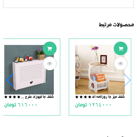
محصولات مرتبط
شلف میز جا روزنامه ای
شلف جا فیوزی طرح قلب
.0
0.0
1264000
تومان
616000
تومان
ut
out
of
of
5
5