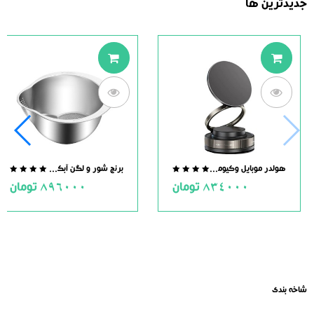
جدیدترین ها
هولدر موبایل وکیومی مگنت دار
برنج شور و لگن آبکش دار استیل
.0
0.0
834000
تومان
896000
تومان
ut
out
of
of
5
5
شاخه بندی