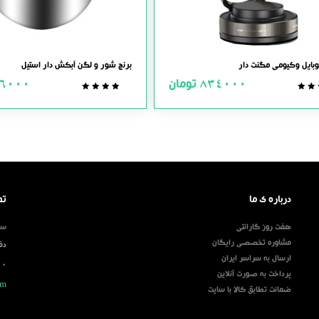
بایل وکیومی مگنت دار
برنج شور و لگن آبکش دار استیل
834000
تومان
6000
0.0
0.0
out
out
of
of
5
5
درباره ی ما
تم
هفت روز گارانتی
ساعت
مشاوره تخصصی رایگان
دف
ارسال به سراسر ایران
00
پرداخت به صورت آنلاین
om
ضمانت تطابق کالا با سایت