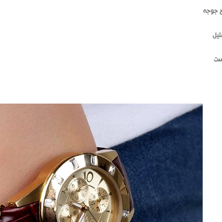
 جوجه
تیل
ست