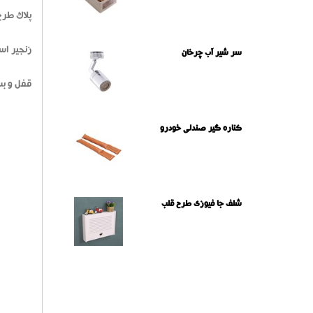
پلاک طرح
زنجیر اس
سر شیر آب چرخان
قفل و ب
کناره گیر صندلی خودرو
شلف جا فیوزی طرح قلب