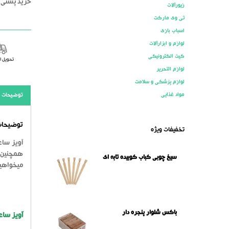
خرید پستی ز
زیورآلات
تی وی مارکت
اسباب بازی
لوازم و ابزارآلات
کیت الکترونیکی
تحویل 
لوازم التحریر
لوازم پزشکی و سلامت
مواد غذایی
توضیحات
توضیحات 
تخفیفات ویژه
آویز ساع
همچنین ز
سیخ چوبی کباب کوبیده تابه ای
میخواهید
باکس شلوار پنجره دار
آویز ساع