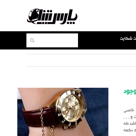
بت شکایت
وجود
ی خاصی
و . . .
اشد که
وی دکمه