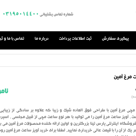
03195014400
شماره تماس پشتیبانی
پیگیری سفارش
ثبت اطلاعات پرداخت
درباره ما
تماس با ما و ث
 مرغ آمین
نام
0.0
ه)
از
بر
اساس
رای
مچی مرغ آمین با طراحی فوق العاده شیک و زیبا که علاوه بر سادگی از زیبای
دهنده
ت ، آویز ساعت مرغ آمین را می توانید با هر نوع ساعت مچی از قبیل مجلسی ، اسپرت 
روشگاه اینترنتی پارس تینا بزرگترین و اولین ارائه کننده محصولات مرغ آمین می ب
ر یک از آن را با قیمت عالی خریداری نمایید. لطفا برای خرید آویز ساعت مرغ آمین ر