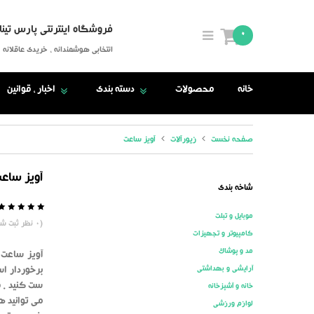
فروشگاه اینترنتی پارس تینا
0
انتخابی هوشمندانه ، خریدی عاقلانه
خانه
محصولات
دسته بندی
اخبار ، قوانین
صفحه نخست
زیورآلات
آویز ساعت
آویز ساعت
شاخه بندی
موبایل و تبلت
5
0
(
0
نظر ثبت شد
کامپیوتر و تجهیزات
مد و پوشاک
آویز ساعت 
آرایشی و بهداشتی
برخوردار اس
ست کنید . ف
خانه و آشپزخانه
می توانید ه
لوازم ورزشی