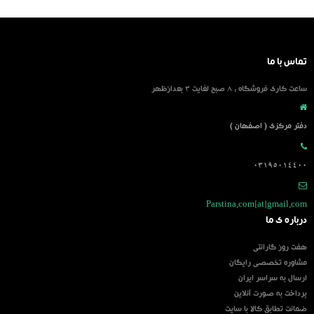
تماس با ما
ساعت کاری فروشگاه : 8 صبح لغایت 3 بعدازظهر
دفتر مرکزی ( اصفهان )
03195014400
Parstina.com[at]gmail.com
درباره ی ما
هفت روز گارانتی
مشاوره تخصصی رایگان
ارسال به سراسر ایران
پرداخت به صورت آنلاین
ضمانت تطابق کالا با سایت