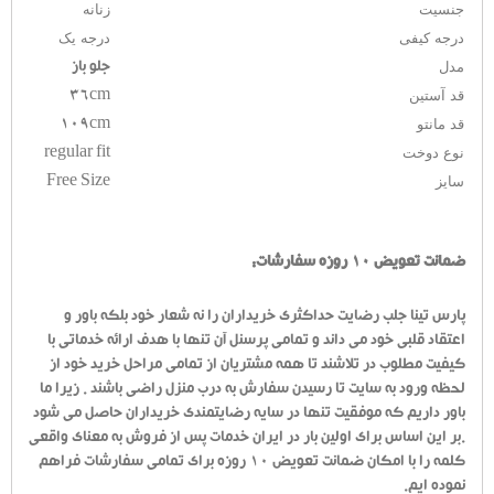
جنسیت
زنانه
درجه کیفی
درجه یک
مدل
جلو باز
قد آستین
36cm
قد مانتو
109cm
نوع دوخت
regular fit
سایز
Free Size
ضمانت تعویض 10 روزه سفارشات:
پارس تینا جلب رضایت حداکثری خریداران را نه شعار خود بلکه باور و
اعتقاد قلبی خود می داند و تمامی پرسنل آن تنها با هدف ارائه خدماتی با
کیفیت مطلوب در تلاشند تا همه مشتریان از تمامی مراحل خرید خود از
لحظه ورود به سایت تا رسیدن سفارش به درب منزل راضی باشند . زیرا ما
باور داریم که موفقیت تنها در سایه رضایتمندی خریداران حاصل می شود
.بر این اساس برای اولین بار در ایران خدمات پس از فروش به معنای واقعی
کلمه را با امکان ضمانت تعویض 10 روزه برای تمامی سفارشات فراهم
نموده ایم.