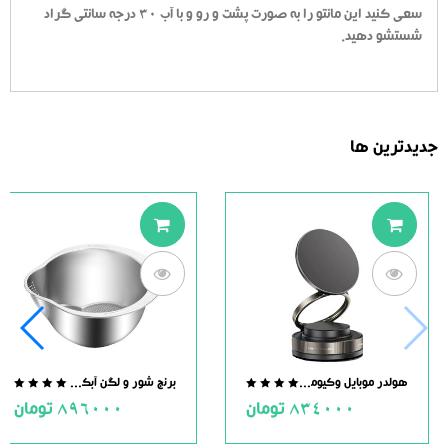
سعی کنید این مانتو را به صورت پشت و رو و با آب 30 درجه سانتی گراد
شستشو دهید.
جدیدترین ها
هولدر موبایل وکیومی مگنت دار
برنج شور و لگن آبکش دار استیل
.0
0.0
834000
تومان
896000
تومان
ut
out
of
of
5
5