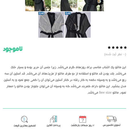
ناموجود
0.0
5
0
(
0
نظر ثبت شده)
از
بر
اساس
رای
این مانتو یک انتخاب مناسب برای روزهای گرم می‌باشد، زیرا جنس آن حریر بوده و بسیار خنک
دهنده
می‌باشد. بلند بودن قد مانتو و استفاده از دو طرف مانتو از مزیت‌های آن می‌باشد. قد آستین آن سه
ربع می‌باشد و به وسیله دکمه به کار رفته در کنار آستین می‌توان آن را کمی جمع نمود و به آستین
مدل بخشید. این مانتو دارای کمربند می‌باشد که به وسیله آن می‌توان جلوباز بودن مانتو را مهار
نمود. مانتو free size می‌باشد.
تحویل اکسپرس
٧ روز ضمانت بازگشت
پرداخت آنلاین
تضمین بهترین قیمت