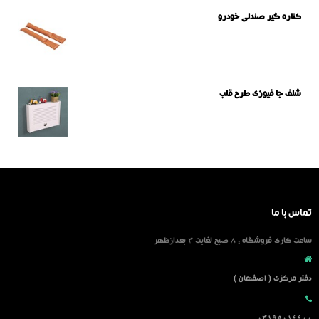
کناره گیر صندلی خودرو
شلف جا فیوزی طرح قلب
تماس با ما
ساعت کاری فروشگاه : 8 صبح لغایت 3 بعدازظهر
دفتر مرکزی ( اصفهان )
03195014400