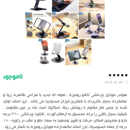
ناموجود
0.0
5
0
(
0
نظر ثبت شده)
از
بر
اساس
رای
هولدر موبایل چرخشی تاشو رومیزی ، نمونه ای جدید با طراحی ظاهری زیبا و
دهنده
عملکردی بسیار کاربردی با کمترین میزان محدودیت می باشد . این استند تولید
شده از جنس فلز مقاوم با روکش رنگ استاتیک است که در عین مقاومت ،
کیفیت بسیار بالایی را برای محصول به ارمغان آورده . قابلیت چرخشی 360 درجه
بازو و همچنین امکان حرکت و تغییر وضعیت به سمت جلو و عقب در زاویه 180
درجه از جمله خصوصیات بارز استند نگهدارنده موبایل رومیزی به شمار می رود ،