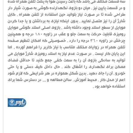
سه قسمت مختلف می باشد که باعث رسیدن هوا به پشت تلفن همراه شده
و در قسمت پایین نیز ، میان دو بازوی نگهدارنده گوشی به صورت شیار دار
طراحی شده تا در صورت نیاز بتوانید حین استفاده از تلفن همراه ، کابل
شارژ آن را نیز متصل نمایید ، بدون اینکه نیازی به برداشتن و یا جدا کردن
موبایل از سطح استند وجود داشته باشد . بازوی اصلی استند گوشی موبایل
رومیزی قابلیت حرکت به سمت جلو و عقب در زاویه 180 درجه و همچنین
چرخش در زاویه 360 درجه را دارد ، خصوصیتی که امکان تنظیم صفحه
تلفن همراه در زوایای مختلف متناسب با نیاز کاربر را فراهم آورده . اما
این پایان کار نیست ، در صورت عدم نیاز به استند رومیزی شارژ موبایل می
توانید به سادگی بازوی آن را به سمت کفی جمع کنید تا حداقل فضای
ممکن برای نگهداری را اشغال کند ، حال داخل کیف دستی و یا حتی
خودرو ، آن را جای دهید ، بدین شکل همواره در هر شرایطی که لازم شود
اعم از محل کار ، محیط آموزش ، سالن مطالعه و ... در دسترس شما برای
استفاده خواهد بود .