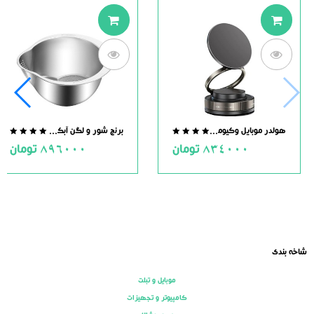
هولدر موبایل وکیومی مگنت دار
برنج شور و لگن آبکش دار استیل
.0
0.0
834000
تومان
896000
تومان
ut
out
of
of
5
5
شاخه بندی
موبایل و تبلت
کامپیوتر و تجهیزات