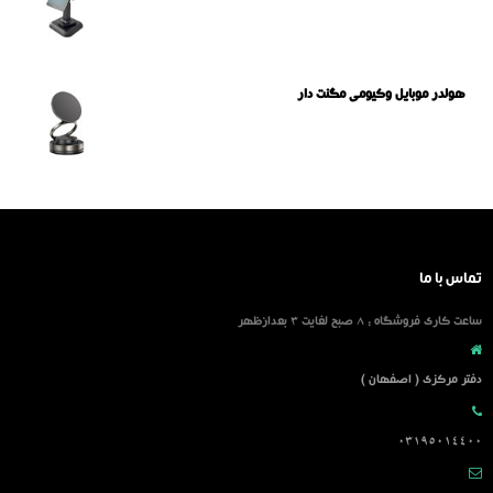
هولدر موبایل وکیومی مگنت دار
تماس با ما
ساعت کاری فروشگاه : 8 صبح لغایت 3 بعدازظهر
دفتر مرکزی ( اصفهان )
03195014400