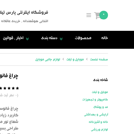
فروشگاه اینترنتی پارس تینا
0
انتخابی هوشمندانه ، خریدی عاقلانه
خانه
محصولات
دسته بندی
اخبار ، قوانین
صفحه نخست
موبایل و تبلت
لوازم جانبی موبایل
چراغ فانو
شاخه بندی
موبایل و تبلت
5
0
(
0
نظر ثبت شد
کامپیوتر و تجهیزات
مد و پوشاک
چراغ فانوس
آرایشی و بهداشتی
کاربرد زیا
شعاع نور مو
خانه و آشپزخانه
طراحی بسیا
لوازم ورزشی