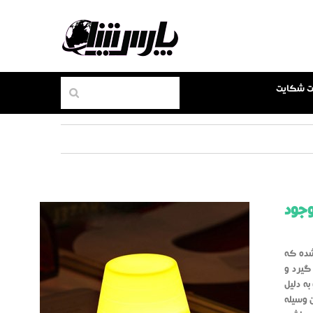
بت شکایت
وجود
شده که
گیرد و
ه دلیل
 وسیله