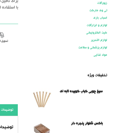
برای تامین 
زیورآلات
با استفاده 
تی وی مارکت
اسباب بازی
لوازم و ابزارآلات
کیت الکترونیکی
لوازم التحریر
تحویل 
لوازم پزشکی و سلامت
مواد غذایی
تخفیفات ویژه
سیخ چوبی کباب کوبیده تابه ای
توضیحات
باکس شلوار پنجره دار
توضیحات 