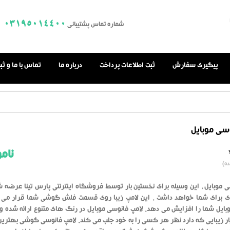
03195014400
شماره تماس پشتیبانی
پیگیری سفارش
ثبت اطلاعات پرداخت
درباره ما
تماس با ما و ث
سی موبایل
نام
0.0
ه)
از
بر
اساس
رای
ی موبایل ، این وسیله برای نخستین بار توسط فروشگاه اینترنتی پارس تینا عرضه 
دهنده
دی برای شما خواهد داشت . این لامپ زیبا روی قسمت فلش گوشی شما قرار می 
بایل شما را افزایش می دهد. لامپ فانوسی موبایل در رنگ های متنوع ارائه شده و ب
ر زیبایی که دارد نظر هر کسی را به خود جلب می کند. لامپ فانوسی گوشی بهترین