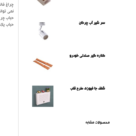
چراغ فان
نمی توان
حباب چرا
سر شیر آب چرخان
حباب یک 
کناره گیر صندلی خودرو
شلف جا فیوزی طرح قلب
محصولات مشابه