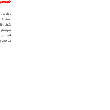
خصوصیات 
باطری : ل
صفحه نمای
شکل ظاه
سیستم عامل : 
اتصال : بلوتوث
ظرفیت باطری : 