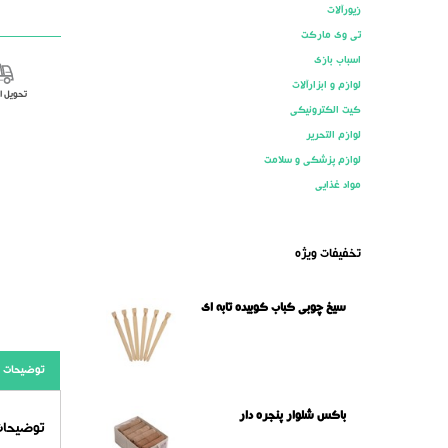
زیورآلات
تی وی مارکت
اسباب بازی
لوازم و ابزارآلات
تحویل 
کیت الکترونیکی
لوازم التحریر
لوازم پزشکی و سلامت
مواد غذایی
تخفیفات ویژه
سیخ چوبی کباب کوبیده تابه ای
توضیحات
باکس شلوار پنجره دار
توضیحات 