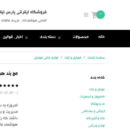
فروشگاه اینترنتی پارس تینا
0
انتخابی هوشمندانه ، خریدی عاقلانه
خانه
محصولات
دسته بندی
اخبار ، قوانین
صفحه نخست
موبایل و تبلت
لوازم جانبی موبایل
مچ بند ه
شاخه بندی
موبایل و تبلت
5
0
(
0
نظر ثبت شد
کامپیوتر و تجهیزات
مد و پوشاک
امروزه به د
آرایشی و بهداشتی
مدیریت و ب
داشت که زم
خانه و آشپزخانه
هوشمند مای کرو
لوازم ورزشی