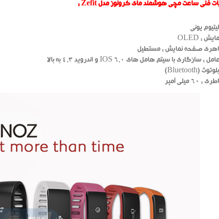
فنی ساعت مچی هوشمند مای کرونوز مدل Zefit :
یتیوم یونی
ش : OLED
ری صفحه نمایش : مستطیل
سازگاری با سیتم هامل های IOS 6.0 و اندروید 4.3 به بالا
 (Bluetooth)
60 میلی آمپر