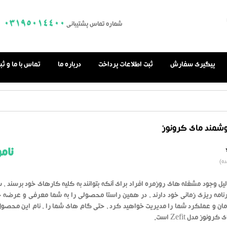
03195014400
شماره تماس پشتیبانی
پیگیری سفارش
ثبت اطلاعات پرداخت
درباره ما
تماس با ما و ث
وشمند مای کرونوز
نام
0.0
ه)
از
بر
اساس
رای
لیل وجود مشغله های روزمره افراد برای آنکه بتوانند به کلیه کارهای خود برسند ،
دهنده
رنامه ریزی زمانی خود دارند ، در همین راستا محصولی را به شما معرفی و عرضه 
ان و عملکرد شما را مدیریت خواهید کرد ، حتی گام های شما را ، نام این محصول 
نوز مدل Zefit است.