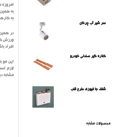
امروزه م
به همین 
به کارها
سر شیر آب چرخان
افراد باش
کناره گیر صندلی خودرو
این مچ ب
مشابه دی
شلف جا فیوزی طرح قلب
محصولات مشابه