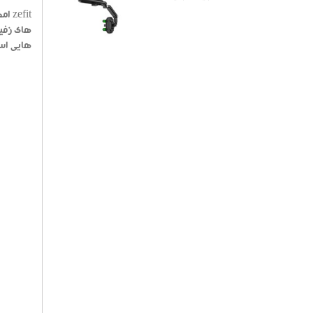
fit
های زفیت
هایی اس