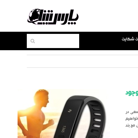
بت شکایت
وجود
 سعی در
خواهیم
مچ بند