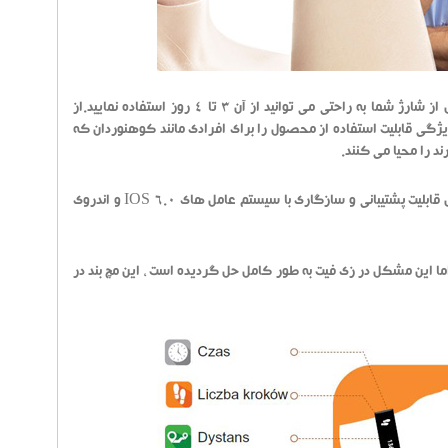
این مچ بند قابلیت شارژ شدن را دارد و زمان لازم برای شارژ کامل آن 2 ساعت است که پس از شارژ شما به راحتی می توانید از آن 3 تا 4 روز استفاده نمایید.از
قابلیت عملکرد در دمای 20- تا 40+ درجه است. این ویژگی قابلیت استفاده از محصول را برای افرادی مانند کوهنوردان که
د را محیا می کنند.
zefit برای اتصال به تلفن همراه باید با سیستم عامل آن سازگاری داشته باشد ، این محصول قابلیت پشتیبانی و سازگاری با سیستم عامل های IOS 6.0 و اندروی
اما این مشکل در زی فیت به طور کامل حل گردیده است ، این مچ بند در