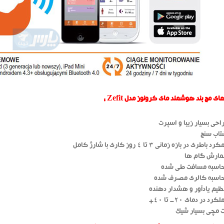
 مچ بند هوشمند مای کرونوز مدل Zefit :
احی بسیار زیبا و اسپرت
اب سنج
طری در بازه زمانی 3 تا 4 روز کاری با شارژ کامل
شمارش گام ها
محاسبه مسافت طی شده
محاسبه کالری مصرف شده
ظیم یادآور و هشدار دهنده
د در دمای 20- تا 40+
 مچی بسیار شیک