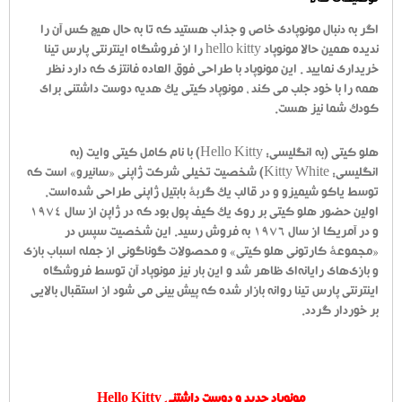
توضیحات کالا
اگر به دنبال مونوپادی خاص و جذاب هستید که تا به حال هیچ کس آن را
ندیده همین حالا مونوپاد hello kitty را از فروشگاه اینترنتی پارس تینا
خریداری نمایید . این مونوپاد با طراحی فوق العاده فانتزی که دارد نظر
همه را با خود جلب می کند ، مونوپاد کیتی یک هدیه دوست داشتنی برای
کودک شما نیز هست.
هلو کیتی (به انگلیسی: Hello Kitty) با نام کامل کیتی وایت (به
انگلیسی: Kitty White) شخصیت تخیلی شرکت ژاپنی «سانیرو» است که
توسط یاکو شیمیزو و در قالب یک گربهٔ بابتیل ژاپنی طراحی شده‌است.
اولین حضور هلو کیتی بر روی یک کیف پول بود که در ژاپن از سال ۱۹۷۴
و در آمریکا از سال ۱۹۷۶ به فروش رسید. این شخصیت سپس در
«مجموعهٔ کارتونی هلو کیتی» و محصولات گوناگونی از جمله اسباب بازی
و بازی‌های رایانه‌ای ظاهر شد و این بار نیز مونوپاد آن توسط فروشگاه
اینترنتی پارس تینا روانه بازار شده که پیش بینی می شود از استقبال بالایی
بر خوردار گردد.
مونوپاد جدید و دوست داشتنی Hello Kitty