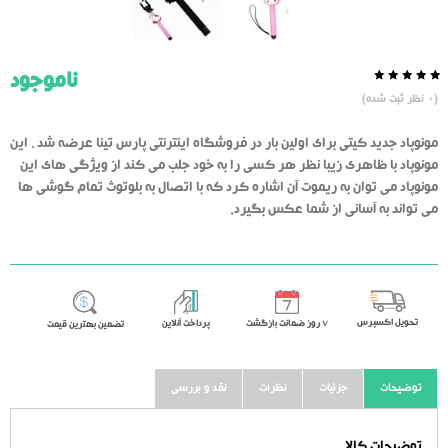
ناموجود
0.0
5
0
(
0
نظر ثبت شده)
از
بر
اساس
رای
مونوپاد جدید کیتی برای اولین بار در فروشگاه اینترنتی پارس تینا عرضه شد ، این
دهنده
مونوپاد با ظاهری زیبا نظر هر کسی را به خود جلب می کند از ویژگی های این
مونوپاد می توان به ریموت آن اشاره کرد که با اتصال به بلوتوث تمام گوشی ها
می تواند به آسانی از شما عکس بگیرد.
تحویل اکسپرس
٧ روز ضمانت بازگشت
پرداخت آنلاین
تضمین بهترین قیمت
توضیحات
جزئیات
نظرات
نقد و بررسی