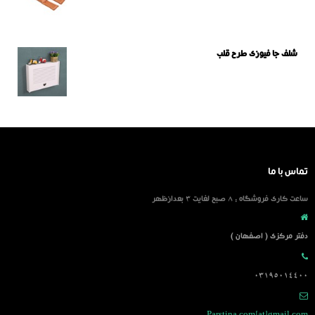
شلف جا فیوزی طرح قلب
تماس با ما
ساعت کاری فروشگاه : 8 صبح لغایت 3 بعدازظهر
دفتر مرکزی ( اصفهان )
03195014400