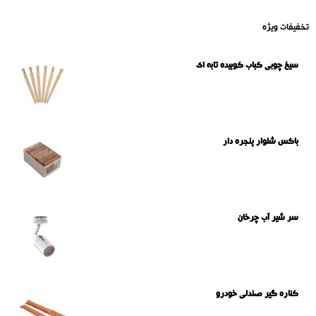
تخفیفات ویژه
سیخ چوبی کباب کوبیده تابه ای
باکس شلوار پنجره دار
سر شیر آب چرخان
کناره گیر صندلی خودرو