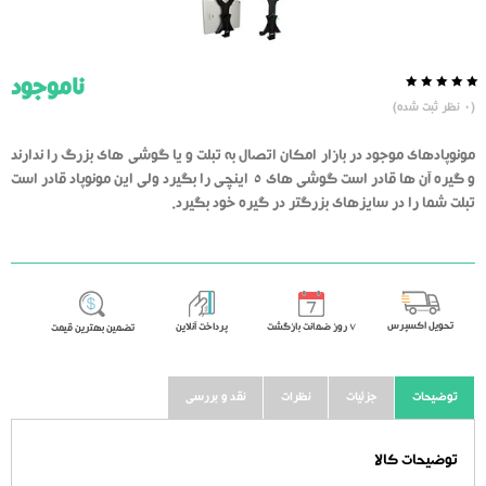
ناموجود
0.0
5
0
(
0
نظر ثبت شده)
از
بر
اساس
رای
مونوپادهای موجود در بازار امکان اتصال به تبلت و یا گوشی های بزرگ را ندارند
دهنده
و گیره آن ها قادر است گوشی های 5 اینچی را بگیرد ولی این مونوپاد قادر است
تبلت شما را در سایزهای بزرگتر در گیره خود بگیرد.
تحویل اکسپرس
٧ روز ضمانت بازگشت
پرداخت آنلاین
تضمین بهترین قیمت
توضیحات
جزئیات
نظرات
نقد و بررسی
توضیحات کالا