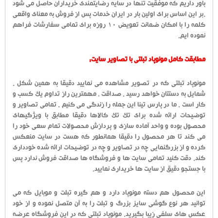
باور داریم که موفقیت تنها در سایه رضایتمندی خریداران حاصل می شود
.بر این اساس برای اولین بار در ایران خدمات پس از فروش به معنای واقعی
کلمه را با امکان ضمانت تعویض 10 روزه برای تمامی سفارشات فراهم
نموده ایم.
مطابقت کامل مونوپاد تبلتی با تصاویر سایت:
مونوپاد تبلتی که در تصویر مشاهده می نمایید دقیقا به همین شکل .
شمایل به دستتان خواهد رسید . صداقت ، مهمترین راز تداوم یک کسب و
کار است . ما در پارس تینا این جمله را زندگی می کنیم . تمامی تصاویر و
توضیحات ارائه شده برای تک تک کالاها دقیقا مطابق با ویژگیهای
محصول بوده و واحد آماده سازی و پردازش محصولات تمام سعی خود را
می کند تا هر محصول را دقیقا همانطور که هست در سایت منعکس
کرده و از بزرگنمایی چه در تصاویر و چه در توضیحات ارائه شده خودداری
کند. دقت کنید تمامی سایت ها و فروشگاه ها صداقت فروش ندارد پس
با جستجو دقیق از سایت ها خریداری نمایید.
این محصول هم دسته مونوپاد دارد و هم گیره تبلت و موبایل که می
توانید هر نوع گوشی سایز بزرگ و تبلت را به آن متصل نموده و از خود
عکس های سلفی زیبا بگیرید. مونوپاد تبلتی که در این فروشگاه عرضه