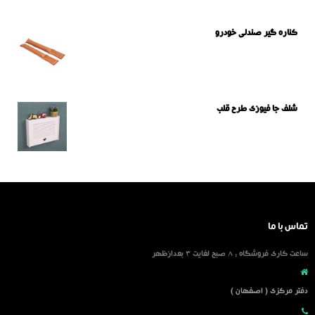
کناره گیر صندلی خودرو
شلف جا فیوزی طرح قلب
تماس با ما
ساعت کاری فروشگاه : 8 صبح لغایت 3 بعدازظهر
دفتر مرکزی ( اصفهان )