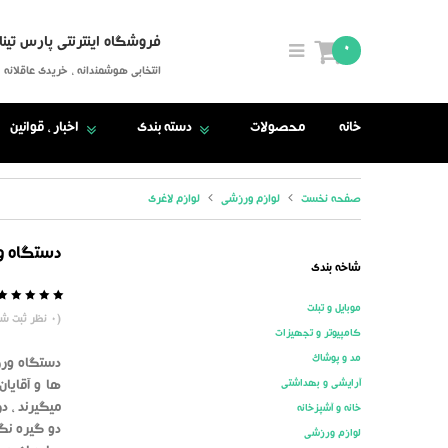
فروشگاه اینترنتی پارس تینا
0
انتخابی هوشمندانه ، خریدی عاقلانه
خانه
محصولات
دسته بندی
اخبار ، قوانین
صفحه نخست
لوازم ورزشی
لوازم لاغری
دستگاه و
شاخه بندی
موبایل و تبلت
5
0
(
0
نظر ثبت شد
کامپیوتر و تجهیزات
مد و پوشاک
دستگاه ورز
آرایشی و بهداشتی
ها و آقایا
میگیرند ، 
خانه و آشپزخانه
دو گیره نگ
لوازم ورزشی