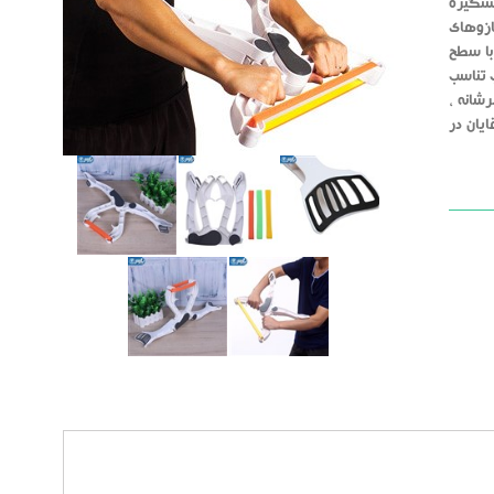
ستگیره
بازوهای
با سطح
 تناسب
رشانه ،
م ها و آقایان در