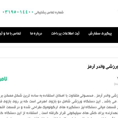
03195014400
شماره تماس پشتیبانی
پیگیری سفارش
ثبت اطلاعات پرداخت
درباره ما
تماس با ما و ث
رزشی واندر آرمز
نام
0.0
ه)
از
بر
اساس
رای
شی واندر آرمز ، محصولی متفاوت با امکان استفاده به ساده ترین شکل ممکن برا
دهنده
ن می باشد . این دستگاه ورزشی شامل دو بازوی اهرمی است که بر روی بازوی فر
در قسمت میانی دستگاه نیز دستگیره های ارگونومیک طراحی شده و در قسمت انتها
هدارنده برای کش های سیلیکونی قرار گرفته است . استفاده از این دستگاه کار