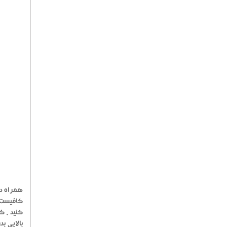
همراه دس
کافیست ک
کنید . ک
بالایی ب