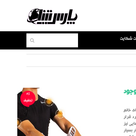
بت شکایت
وجود
5%
تخفیف
ی خانم
د قرار
یی نیز
 بسیار