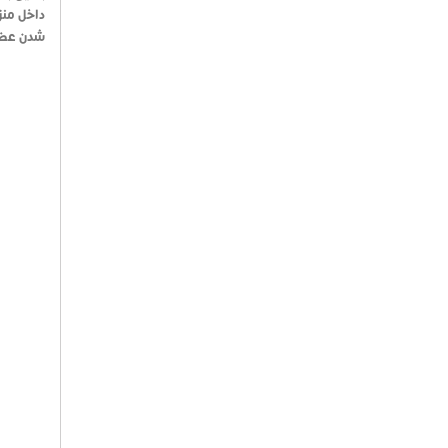
داخل منز
شدن عضلا