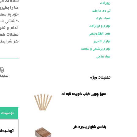
ساده ای می 
زیورآلات
ها را بگیری
تی وی مارکت
خود به سمت
اسباب بازی
کششی ضعیف 
لوازم و ابزارآلات
اندام و تقو
کیت الکترونیکی
هر شرایطی ا
لوازم التحریر
لوازم پزشکی و سلامت
مواد غذایی
تحویل 
تخفیفات ویژه
سیخ چوبی کباب کوبیده تابه ای
توضیحات
باکس شلوار پنجره دار
توضیحات 