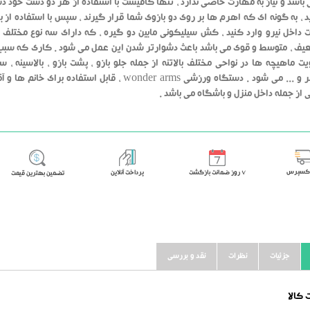
باشد و نیاز به مهارت خاصی ندارد ، تنها کافیست با استفاده از هر دو دست خود د
د ، به گونه ای که اهرم ها بر روی دو بازوی شما قرار گیرند ، سپس با استفاده از 
 داخل نیرو وارد کنید ، کش سیلیکونی مابین دو گیره ، که دارای سه نوع مختلف 
، متوسط و قوی می باشد باعث دشوارتر شدن این عمل می شود . کاری که سبب
یت ماهیچه ها در نواحی مختلف بالاتنه از جمله جلو بازو ، پشت بازو ، بالاسینه ، س
عضلات کمر و ... می شود . دستگاه ورزشی wonder arms ، قابل استفاده برای خان
ز جمله داخل منزل و باشگاه می باشد .
اکسپرس
٧ روز ضمانت بازگشت
پرداخت آنلاین
تضمین بهترین قیمت
جزئیات
نظرات
نقد و بررسی
کالا